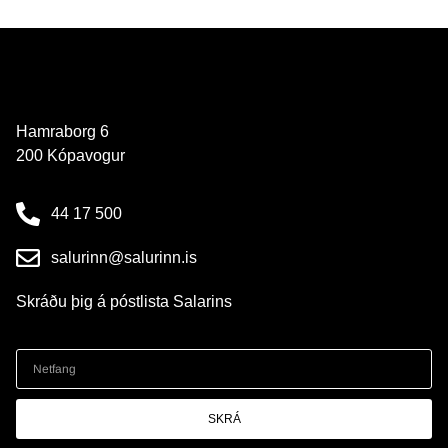
Hamraborg 6
200 Kópavogur
44 17 500
salurinn@salurinn.is
Skráðu þig á póstlista Salarins
SKRÁ