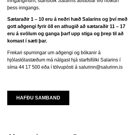
innganginum, starfsfólk Salarins aðstoðar við notkun
þess inngangs.
Sætaraðir 1 – 10 eru á neðri hæð Salarins og því með
gott aðgengi fyrir öll en athugið að sætaraðir 11 – 17
eru á svölum og ganga þarf upp stiga og þrep til að
komast í sæti þar.
Frekari spurningar um aðgengi og bókanir á
hjólastólastæðum má nálgast hjá starfsfólki Salarins í
síma 44 17 500 eða í tölvupósti á salurinn@salurinn.is
HAFÐU SAMBAND