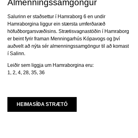
Almenningssamgöngur
Salurinn er staðsettur í Hamraborg 6 en undir
Hamraborgina liggur ein stærsta umferðaræð
höfuðborgarsvæðisins. Strætisvagnastöðin í Hamraborg
er beint fyrir framan Menningarhús Kópavogs og því
auðvelt að nýta sér almenningssamgöngur til að komast
í Salinn.
Leiðir sem liggja um Hamraborgina eru:
1, 2, 4, 28, 35, 36
HEIMASÍÐA STRÆTÓ