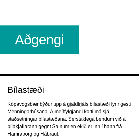
Aðgengi
Bílastæði
Kópavogsbær býður upp á gjaldfrjáls bílastæði fyrir gesti
Menningarhúsana. Á meðfylgjandi korti má sjá
staðsetningar bílastæðana. Sérstaklega bendum við á
bílakjallarann gegnt Salnum en ekið er inn í hann frá
Hamraborg og Hábraut.