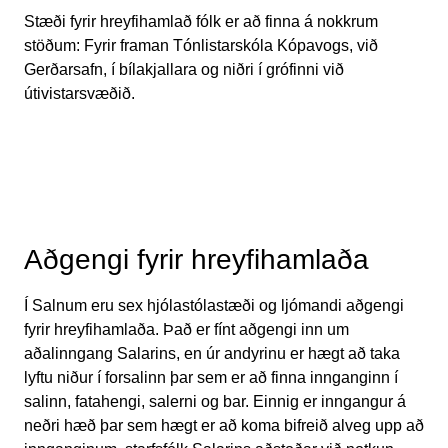
Stæði fyrir hreyfihamlað fólk er að finna á nokkrum
stöðum: Fyrir framan Tónlistarskóla Kópavogs, við
Gerðarsafn, í bílakjallara og niðri í grófinni við
útivistarsvæðið.
Aðgengi fyrir hreyfihamlaða
Í Salnum eru sex hjólastólastæði og ljómandi aðgengi
fyrir hreyfihamlaða. Það er fínt aðgengi inn um
aðalinngang Salarins, en úr andyrinu er hægt að taka
lyftu niður í forsalinn þar sem er að finna innganginn í
salinn, fatahengi, salerni og bar. Einnig er inngangur á
neðri hæð þar sem hægt er að koma bifreið alveg upp að