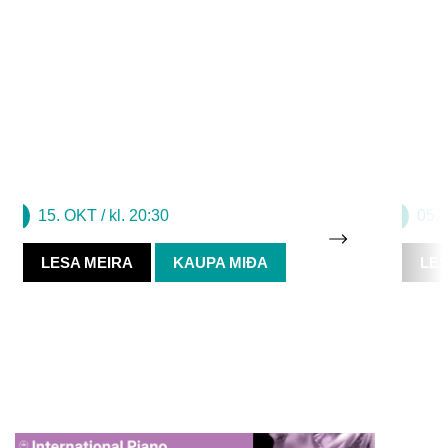
AF FINGRUM FRAM
AF FI
Jón Jónsson
Jón
15. OKT
/ kl. 20:30
05.
LESA MEIRA
KAUPA MIÐA
LES