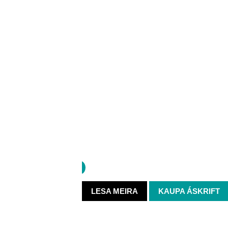
TÍBRÁ
Tónleikaárið 
TÍBRÁ
NÆSTU
Áskrift að Tíbrá
VIÐBURÐIR
04. JÚN
-
01. SEP
LESA MEIRA
KAUPA ÁSKRIFT