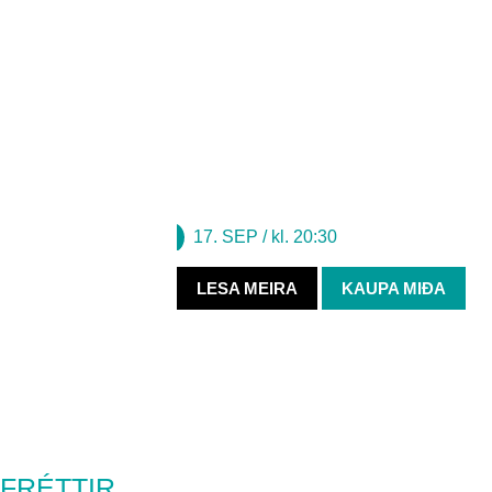
Hin lífsseiga spjalltónleikaröð Jóns Ólafs
17. samstarfsvetur sinn í Salnum.
AF FINGRUM FRAM
TÍU
Halli & Gói
SPENNANDI
TÓNLEIKAR
17. SEP
/ kl. 20:30
LESA MEIRA
KAUPA MIÐA
FRÉTTIR