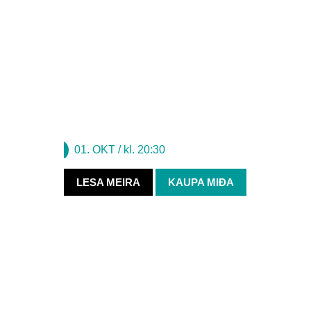
sonar, Af fingrum fram, heldur ótrauð áfram inn í
AF FINGRUM FRAM
Una Torfa
01. OKT
/ kl. 20:30
LESA MEIRA
KAUPA MIÐA