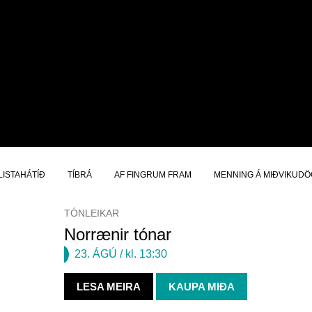
LISTAHÁTÍÐ
TÍBRÁ
AF FINGRUM FRAM
MENNING Á MIÐVIKUD
TÓNLEIKAR
Norrænir tónar
23. ÁGÚ
/ kl. 13:30
LESA MEIRA
KAUPA MIÐA