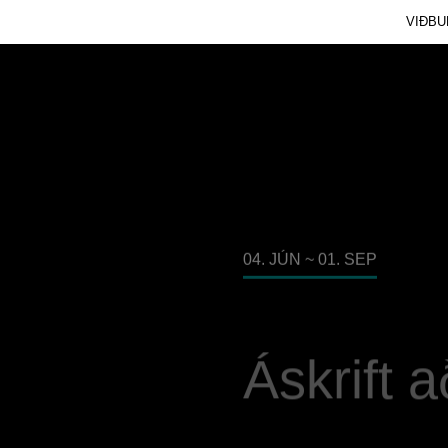
VIÐBU
04. JÚN ~ 01. SEP
Áskrift 
LESA MEIRA