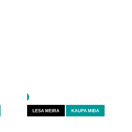
'26/'27
TÍBRÁ
Fall
09. SEP
/ kl. 20:00
LESA MEIRA
KAUPA MIÐA