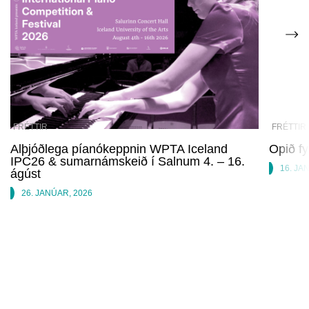
FRÉTTIR
FRÉTTIR
Alþjóðlega píanókeppnin WPTA Iceland
Opið fy
IPC26 & sumarnámskeið í Salnum 4. – 16.
16. JA
ágúst
26. JANÚAR, 2026