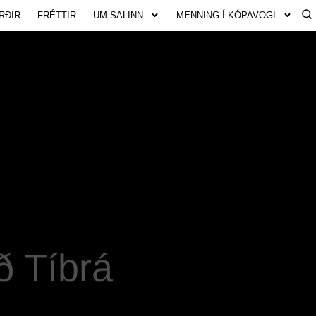
RÐIR
FRÉTTIR
UM SALINN
MENNING Í KÓPAVOGI
að Tíbrá