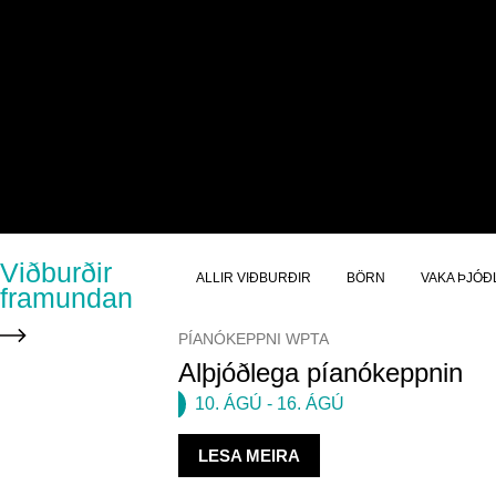
Viðburðir
ALLIR VIÐBURÐIR
BÖRN
VAKA ÞJÓÐ
framundan
PÍANÓKEPPNI WPTA
Alþjóðlega píanókeppnin
10. ÁGÚ
-
16. ÁGÚ
LESA MEIRA