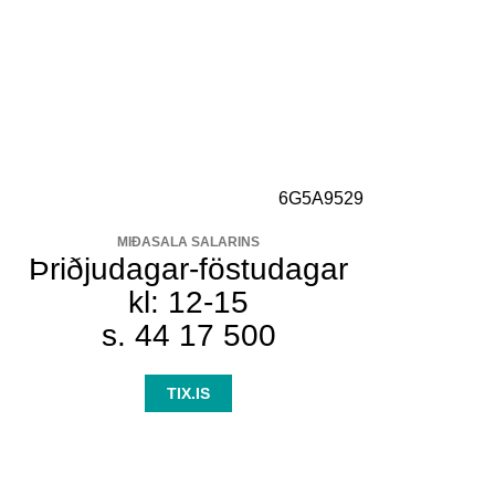
MIÐASALA SALARINS
Þriðjudagar-föstudagar
kl: 12-15
s. 44 17 500
TIX.IS