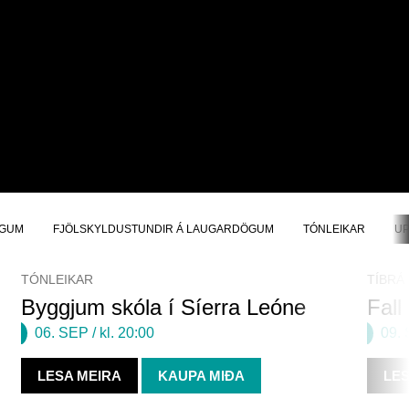
ÖGUM
FJÖLSKYLDUSTUNDIR Á LAUGARDÖGUM
TÓNLEIKAR
UP
TÓNLEIKAR
TÍBRÁ
Byggjum skóla í Síerra Leóne
Fall
06. SEP
/ kl. 20:00
09.
LESA MEIRA
KAUPA MIÐA
LES