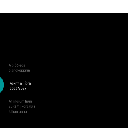
Alþjóðlega
píanókeppnin
Áskrift á Tíbrá
2026/2027
Af fingrum fram
26'-27' | Forsala í
fullum gangi