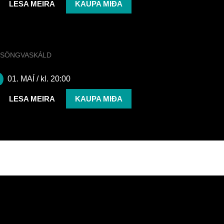
LESA MEIRA
KAUPA MIÐA
SÖNGVASKÁLD
Daði Freyr | Söngvaskáld
01. MAÍ
/ kl. 20:00
LESA MEIRA
KAUPA MIÐA