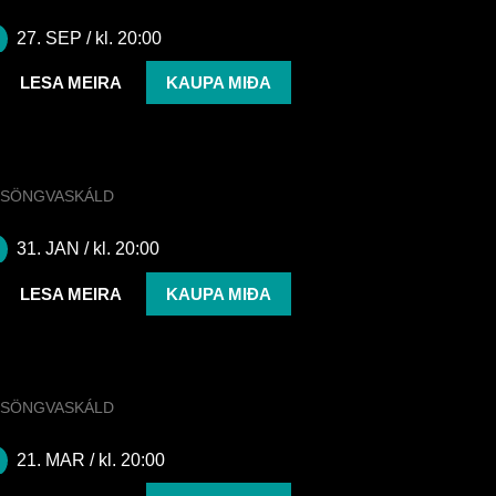
Söngvaskáld | Árný Margrét
27. SEP
/ kl. 20:00
LESA MEIRA
KAUPA MIÐA
SÖNGVASKÁLD
Salka Valsdóttir | Söngvaskáld
31. JAN
/ kl. 20:00
LESA MEIRA
KAUPA MIÐA
SÖNGVASKÁLD
Bjarni Daníel | Söngvaskáld
21. MAR
/ kl. 20:00