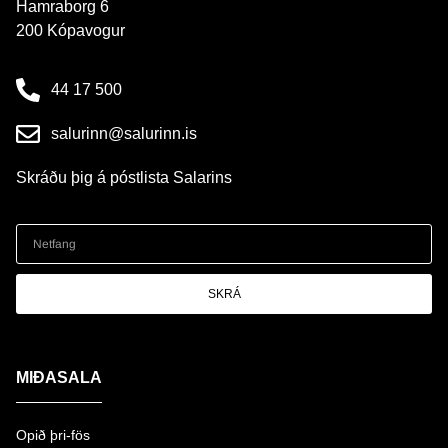
Hamraborg 6
200 Kópavogur
44 17 500
salurinn@salurinn.is
Skráðu þig á póstlista Salarins
SKRÁ
MIÐASALA
Opið þri-fös