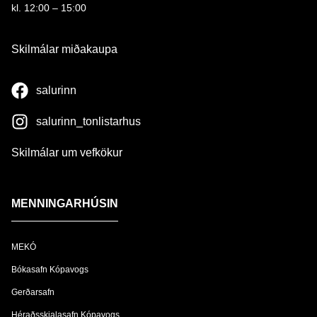
kl. 12:00 – 15:00
Skilmálar miðakaupa
salurinn
salurinn_tonlistarhus
Skilmálar um vefkökur
MENNINGARHÚSIN
MEKÓ
Bókasafn Kópavogs
Gerðarsafn
Héraðsskjalasafn Kópavogs