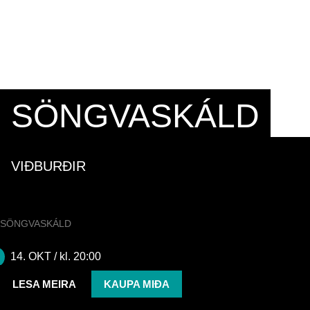
tónlist. Tónleikagestir fá innsýn inn í aðferðir og ferli
lagahöfundanna auk þess að heyra skemmtilegar
sögur af tilurð þjóðþekktra laga.
SÖNGVASKÁLD
VIÐBURÐIR
SÖNGVASKÁLD
UNNSTEINN MANUEL
14. OKT
/ kl. 20:00
LESA MEIRA
KAUPA MIÐA