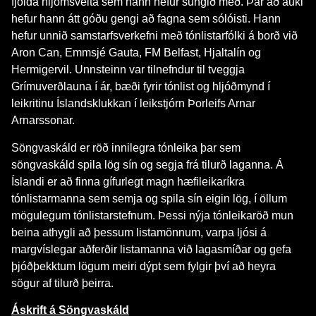
fjölda hljómsveita sem hann hefur sungið með. Þar að auki
hefur hann átt góðu gengi að fagna sem sólóisti. Hann
hefur unnið samstarfsverkefni með tónlistarfólki á borð við
Aron Can, Emmsjé Gauta, FM Belfast, Hjaltalín og
Hermigervil. Unnsteinn var tilnefndur til tveggja
Grímuverðlauna í ár, bæði fyrir tónlist og hljóðmynd í
leikritinu Íslandsklukkan í leikstjórn Þorleifs Arnar
Arnarssonar.
Söngvaskáld er röð innilegra tónleika þar sem
söngvaskáld spila lög sín og segja frá tilurð laganna. Á
Íslandi er að finna gífurlegt magn hæfileikaríkra
tónlistarmanna sem semja og spila sín eigin lög, í öllum
mögulegum tónlistarstefnum. Þessi nýja tónleikaröð mun
beina athygli að þessum listamönnum, varpa ljósi á
margvíslegar aðferðir listamanna við lagasmíðar og gefa
þjóðþekktum lögum meiri dýpt sem fylgir því að heyra
sögur af tilurð þeirra.
Áskrift á Söngvaskáld