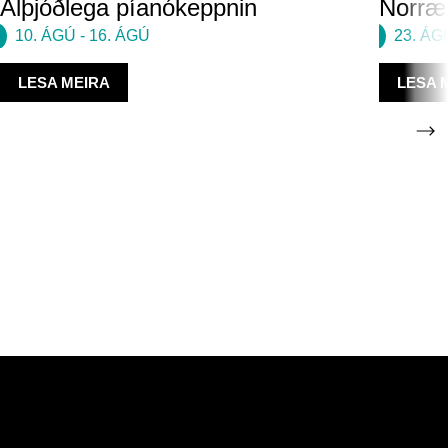
Alþjóðlega píanókeppnin
Norræn
10. ÁGÚ
-
16. ÁGÚ
23. ÁG
LESA MEIRA
LESA 