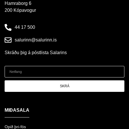
Hamraborg 6
200 Kópavogur
44 17 500
salurinn@salurinn.is
Skráðu þig á póstlista Salarins
SKRÁ
MIÐASALA
Opið þri-fös