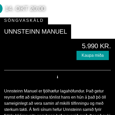
14. OKT 20:00
SÖNGVASKÁLD
UNNSTEINN MANUEL
5.990 KR.
Kaupa miða
Unnsteinn Manuel er fjölhæfur lagahöfundur. Það getur
reynst erfitt að skilgreina tónlist hans en hún á það þó öll
sameiginlegt að vera samin af mikilli tilfinningu og með
sterkum takti. Á ferli sínum hefur Unnsteinn samið fyrir