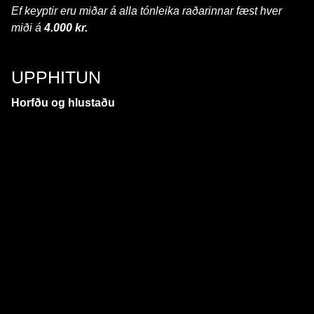
Ef keyptir eru miðar á alla tónleika raðarinnar fæst hver
miði á
4.000 kr.
UPPHITUN
Horfðu og hlustaðu