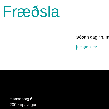
Fræðsla
Góðan daginn, fa
28 júní 2022
Hamraborg 6
200 Kópavogur