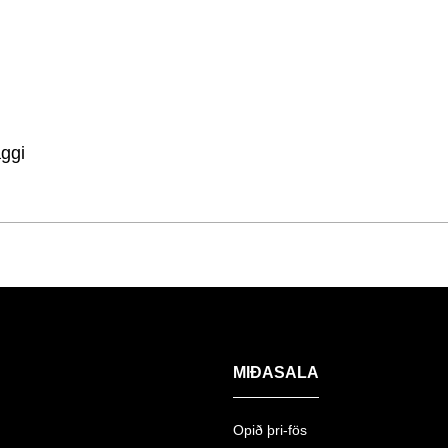
ggi
MIÐASALA
Opið þri-fös