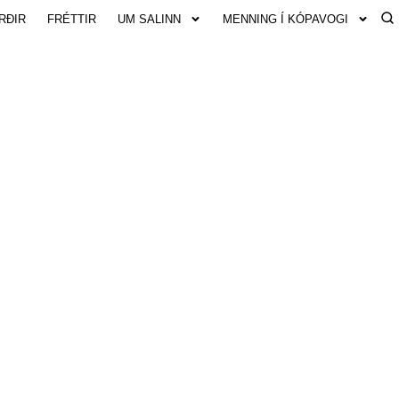
RÐIR
FRÉTTIR
UM SALINN
MENNING Í KÓPAVOGI