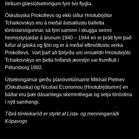
litríkum glæsiútsetningum fyrir tvo flygla.
Öskubuska Prokofievs og ekki síður Hnotubrjótur
Tchaikovskys eru á meðal ástsælustu balletta
tónlistarsögunnar, sá fyrri saminn í skugga seinni
heimsstyrjaldar á árunum 1940 – 1944 en er þrátt fyrir það
fullur af gáska og fjöri og er á meðal eftirsóttustu verka
Prokofievs. Vart þarf að fjölyrða um vinsældir Hnotubrjóts
Tchaikovskys en þetta hrífandi ævintýri var frumflutt í
Pétursborg 1892.
Útsetningarnar gerðu píanóvirtúósarnir Mikhail Pletnev
(Öskubuska) og Nicolas Economou (Hnotubrjóturinn) en
báðar eru þær dásamlega skemmtilegar og setja tónlistina
í nýtt samhengi.
Tíbrá tónleikaröð er styrkt af Lista- og menningarráði
Kópavogs