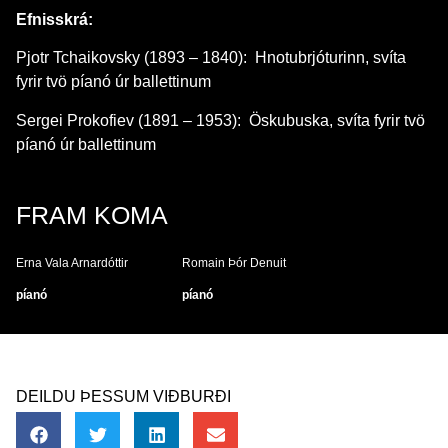
Efnisskrá:
Pjotr Tchaikovsky (1893 – 1840): Hnotubrjóturinn, svíta
fyrir tvö píanó úr ballettinum
Sergei Prokofiev (1891 – 1953): Öskubuska, svíta fyrir tvö
píanó úr ballettinum
FRAM KOMA
Erna Vala Arnardóttir
Romain Þór Denuit
píanó
píanó
DEILDU ÞESSUM VIÐBURÐI