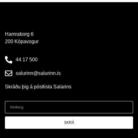
Hamraborg 6
200 Kópavogur
44 17 500
salurinn@salurinn.is
Skráðu þig á póstlista Salarins
SKRÁ