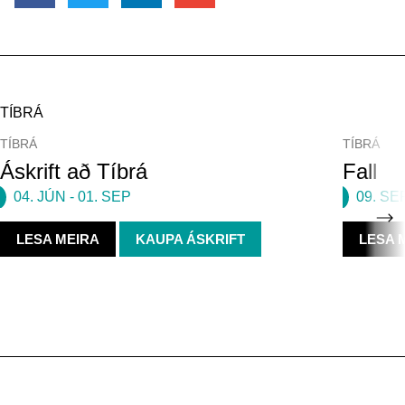
TÍBRÁ
TÍBRÁ
TÍBRÁ
Áskrift að Tíbrá
Fall
04. JÚN
-
01. SEP
09. SE
LESA MEIRA
KAUPA ÁSKRIFT
LESA 