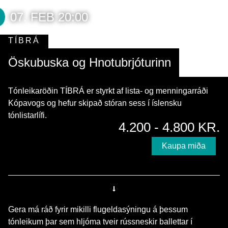
07. FEB 20:00
TÍBRÁ
Öskubuska og Hnotubrjóturinn
Tónleikaröðin TÍBRÁ er styrkt af lista- og menningarráði
Kópavogs og hefur skipað stóran sess í íslensku
tónlistarlífi.
4.200 - 4.800 KR.
Kaupa miða
Gera má ráð fyrir mikilli flugeldasýningu á þessum
tónleikum þar sem hljóma tveir rússneskir ballettar í