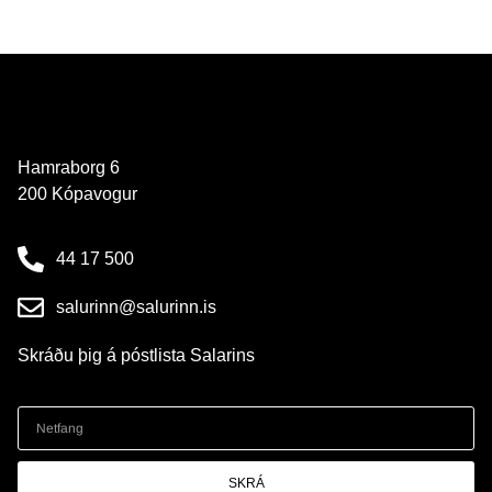
Hamraborg 6
200 Kópavogur
44 17 500
salurinn@salurinn.is
Skráðu þig á póstlista Salarins
SKRÁ