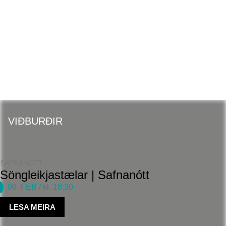
SAFNANÓTT
VIÐBURÐIR
SAFNANÓTT
Söngleikjastælar | Safnanótt
06. FEB
/ kl. 18:30
LESA MEIRA