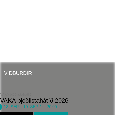
VAKA
þjóðlistahátíð
VIÐBURÐIR
VAKA þjóðlistahátíð
VAKA þjóðlistahátíð 2026
13. SEP
–
19. SEP
/ kl. 20:00