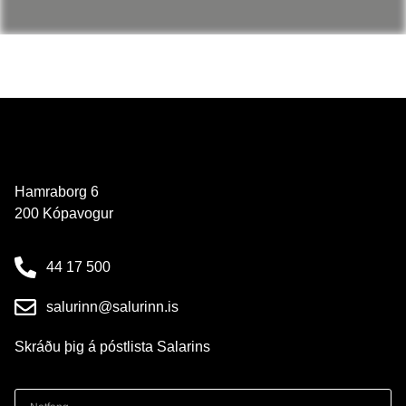
Hamraborg 6
200 Kópavogur
44 17 500
salurinn@salurinn.is
Skráðu þig á póstlista Salarins