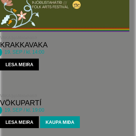
VAKA þjóðlistahátíð
KRAKKAVAKA
19. SEP
/ kl. 14:00
LESA MEIRA
VAKA þjóðlistahátíð
VÖKUPARTÍ
19. SEP
/ kl. 19:00
LESA MEIRA
KAUPA MIÐA