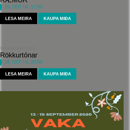
16. SEP
/ kl. 17:00
LESA MEIRA
KAUPA MIÐA
VAKA þjóðlistahátíð
Rökkurtónar
18. SEP
/ kl. 20:00
LESA MEIRA
KAUPA MIÐA