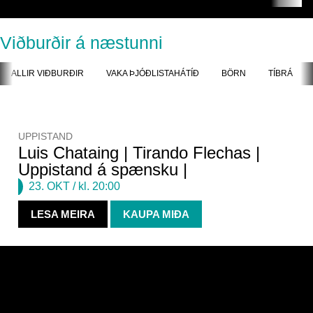
Viðburðir á næstunni
ALLIR VIÐBURÐIR
VAKA ÞJÓÐLISTAHÁTÍÐ
BÖRN
TÍBRÁ
UPPISTAND
Luis Chataing | Tirando Flechas |
Uppistand á spænsku |
23. OKT
/ kl. 20:00
LESA MEIRA
KAUPA MIÐA