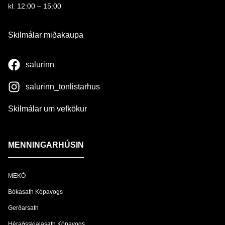
kl. 12:00 – 15:00
Skilmálar miðakaupa
salurinn
salurinn_tonlistarhus
Skilmálar um vefkökur
MENNINGARHÚSIN
MEKÓ
Bókasafn Kópavogs
Gerðarsafn
Héraðsskjalasafn Kópavogs