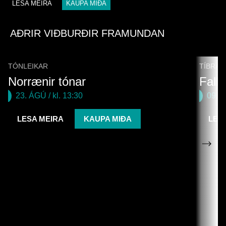
LESA MEIRA
KAUPA MIÐA
AÐRIR VIÐBURÐIR FRAMUNDAN
TÓNLEIKAR
TÍBRÁ
Norrænir tónar
Fall
23. ÁGÚ
/ kl. 13:30
09. 
LESA MEIRA
KAUPA MIÐA
LES