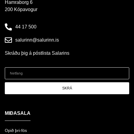
Hamraborg 6
200 Kópavogur
44 17 500
salurinn@salurinn.is
Skráðu þig á póstlista Salarins
SKRÁ
MIÐASALA
Opið þri-fös