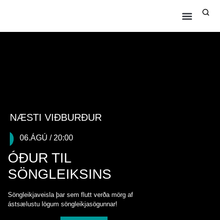
NÆSTI VIÐBURÐUR
06.ÁGÚ / 20:00
ÓÐUR TIL
SÖNGLEIKSINS
Söngleikjaveisla þar sem flutt verða mörg af
ástsælustu lögum söngleikjasögunnar!