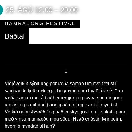
25. ÁGÚ 12:00 – 20:00
HAMRABORG FESTIVAL
Baðtal
Vídjóverkið sýnir ung pör ræða saman um hvað felist í
sambandi; fjölbreytilegar hugmyndir um hvað ást sé. Þau
ræða saman inni á baðherbergjum og svara spurningum
um ást og sambönd þannig að einlægt samtal myndist.
Verkið nefnist
Baðtal
og það er skyggnst inn í einkalíf para
með ýmsum umræðum og sögu. Hvað er ástin fyrir þeim,
hvernig myndaðist hún?