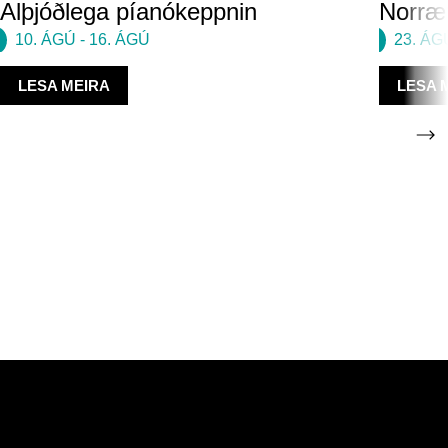
Alþjóðlega píanókeppnin
Norræn
10. ÁGÚ
-
16. ÁGÚ
23. ÁG
LESA MEIRA
LESA 