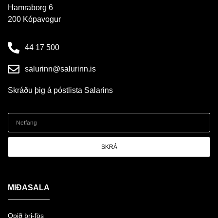
Hamraborg 6
200 Kópavogur
44 17 500
salurinn@salurinn.is
Skráðu þig á póstlista Salarins
SKRÁ
MIÐASALA
Opið þri-fös