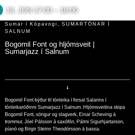
13. JÚN 17:00 – 18:00
Sumar í Kópavogi
,
SUMARTÓNAR Í
SALNUM
Bogomil Font og hljómsveit |
Sumarjazz í Salnum
Bogomil Font býður til tónleika í forsal Salarins í
tónleikaröðinni Sumarjazz í Salnum. Hljómsveitina skipa
Bogomil Font, söngur og slagverk, Einar Scheving á
trommur, Jóel Pálsson á saxófón, Pálmi Sigurhjartarson,
píanó og Birgir Steinn Theodórsson á bassa.