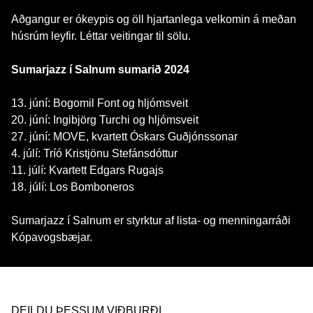
Aðgangur er ókeypis og öll hjartanlega velkomin á meðan
húsrúm leyfir. Léttar veitingar til sölu.
Sumarjazz í Salnum sumarið 2024
13. júní: Bogomil Font og hljómsveit
20. júní: Ingibjörg Turchi og hljómsveit
27. júní: MOVE, kvartett Óskars Guðjónssonar
4. júlí: Tríó Kristjönu Stefánsdóttur
11. júlí: Kvartett Edgars Rugajs
18. júlí: Los Bomboneros
Sumarjazz í Salnum er styrktur af lista- og menningarráði
Kópavogsbæjar.
DEILDU ÞESSUM VIÐBURÐI