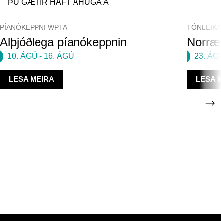
ÞÚ GÆTIR HAFT ÁHUGA Á
PÍANÓKEPPNI WPTA
TÓNLEIK
Alþjóðlega píanókeppnin
Norræn
10. ÁGÚ
-
16. ÁGÚ
23. ÁG
LESA MEIRA
LESA 