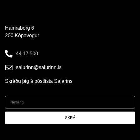
Hamraborg 6
200 Kópavogur
44 17 500
salurinn@salurinn.is
Skráðu þig á póstlista Salarins
SKRÁ