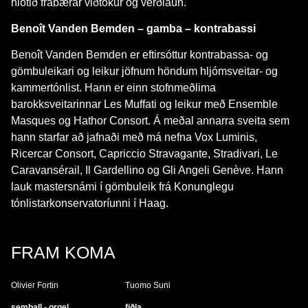
hlotið frábærar viðtökur og verðlaun.
Benoît Vanden Bemden – gamba – kontrabassi
Benoît Vanden Bemden er eftirsóttur kontrabassa- og
gömbuleikari og leikur jöfnum höndum hljómsveitar- og
kammertónlist. Hann er einn stofnmeðlima
barokksveitarinnar Les Muffati og leikur með Ensemble
Masques og Hathor Consort. Á meðal annarra sveita sem
hann starfar að jafnaði með má nefna Vox Luminis,
Ricercar Consort, Capriccio Stravagante, Stradivari, Le
Caravansérail, Il Gardellino og Gli Angeli Genève. Hann
lauk mastersnámi í gömbuleik frá Konunglegu
tónlistarkonservatoríunni í Haag.
FRAM KOMA
Olivier Fortin
Tuomo Suni
semball - orgel
fiðla