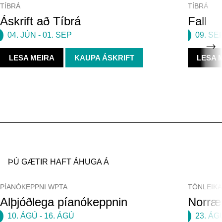
TÍBRÁ
TÍBRÁ
Áskrift að Tíbrá
Fall
04. JÚN
-
01. SEP
09. SE
LESA MEIRA
KAUPA ÁSKRIFT
LESA 
ÞÚ GÆTIR HAFT ÁHUGA Á
PÍANÓKEPPNI WPTA
TÓNLEIK
Alþjóðlega píanókeppnin
Norræn
10. ÁGÚ
-
16. ÁGÚ
23. ÁG