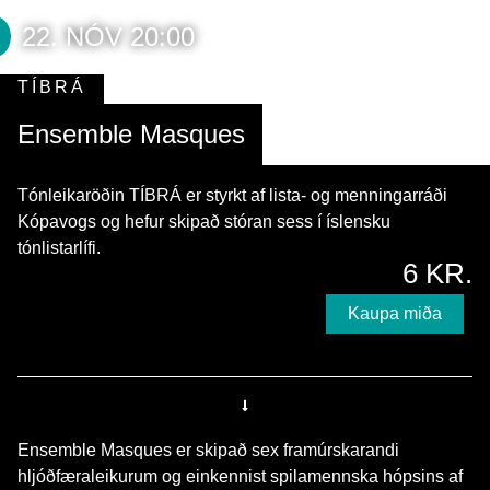
22. NÓV 20:00
TÍBRÁ
Ensemble Masques
Tónleikaröðin TÍBRÁ er styrkt af lista- og menningarráði
Kópavogs og hefur skipað stóran sess í íslensku
tónlistarlífi.
6 KR.
Kaupa miða
Ensemble Masques er skipað sex framúrskarandi
hljóðfæraleikurum og einkennist spilamennska hópsins af