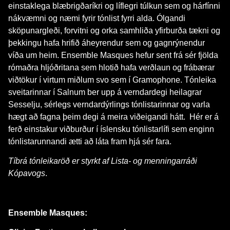
einstaklega blæbrigðaríkri og líflegri túlkun sem og hárfínni
nákvæmni og næmi fyrir tónlist fyrri alda. Ólgandi
sköpunargleði, forvitni og orka samhliða yfirburða tækni og
þekkingu hafa hrifið áheyrendur sem og gagnrýnendur
víða um heim. Ensemble Masques hefur sent frá sér fjölda
rómaðra hljóðritana sem hlotið hafa verðlaun og frábærar
viðtökur í virtum miðlum svo sem í Gramophone. Tónleika
sveitarinnar í Salnum ber upp á verndardegi heilagrar
Sesselju, sérlegs verndardýrlings tónlistarinnar og varla
hægt að fagna þeim degi á meira viðeigandi hátt. Hér er á
ferð einstakur viðburður í íslensku tónlistarlífi sem enginn
tónlistarunnandi ætti að láta fram hjá sér fara.
Tíbrá tónleikaröð er styrkt af Lista- og menningarráði
Kópavogs
.
Ensemble Masques: