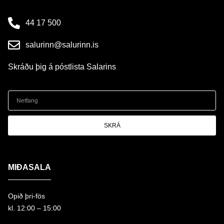
44 17 500
salurinn@salurinn.is
Skráðu þig á póstlista Salarins
SKRÁ
MIÐASALA
Opið þri-fös
kl. 12:00 – 15:00