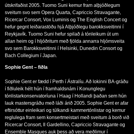
útskrifaðist 2005. Tuomo Suni kemur fram alþjóðlegum
sveitum svo sem Opera Quarta, Capriccio Stravagante,
Ricercar Consort, Vox Luminis og The English Concert og
hefur gegnt leiðarastöðu hjá Alþjóðlegu barokksveitinni í
Reykjavík. Tuomo Suni hefur spilað á tónleikum út um
allan heim og í hljóðritum með fjölda annarra hljómsveita
svo sem Barokksveitinni í Helsinki, Dunedin Consort og
Bach Collegium í Japan.
Sophie Gent – fiðla
Sophie Gent er fædd í Perth í Ástralíu. Að lokinni BA-gráðu
í fiðluleik hélt hún í framhaldsnám í Konunglegu
tónlistarkonservatoríuna í Haag í Hollandi þaðan sem hún
lauk mastersgráðu með láði árið 2005. Sophie Gent er afar
eftirsóttur einleikari og túlkandi kammertónlistar og kemur
reglulega fram sem konsertmeistari með sveitum á borð við
Ricercar Consort, Il Gardellino, Capriccio Stravagante og
Ensemble Masques auk þess að vera meðlimur í