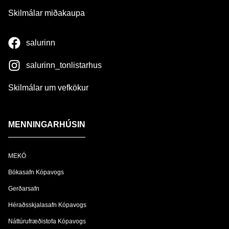
Skilmálar miðakaupa
salurinn
salurinn_tonlistarhus
Skilmálar um vefkökur
MENNINGARHÚSIN
MEKÓ
Bókasafn Kópavogs
Gerðarsafn
Héraðsskjalasafn Kópavogs
Náttúrufræðistofa Kópavogs