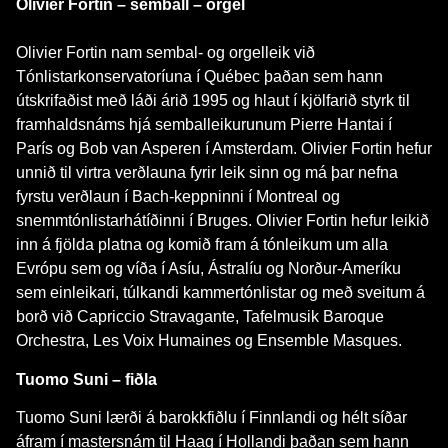
Olivier Fortin – semball – orgel
Olivier Fortin nam sembal- og orgelleik við
Tónlistarkonservatoríuna í Québec þaðan sem hann
útskrifaðist með láði árið 1995 og hlaut í kjölfarið styrk til
framhaldsnáms hjá semballeikurunum Pierre Hantai í
París og Bob van Asperen í Amsterdam. Olivier Fortin hefur
unnið til virtra verðlauna fyrir leik sinn og má þar nefna
fyrstu verðlaun í Bach-keppninni í Montreal og
snemmtónlistarhátíðinni í Bruges. Olivier Fortin hefur leikið
inn á fjölda platna og komið fram á tónleikum um alla
Evrópu sem og víða í Asíu, Ástralíu og Norður-Ameríku
sem einleikari, túlkandi kammertónlistar og með sveitum á
borð við Capriccio Stravagante, Tafelmusik Baroque
Orchestra, Les Voix Humaines og Ensemble Masques.
Tuomo Suni – fiðla
Tuomo Suni lærði á barokkfiðlu í Finnlandi og hélt síðar
áfram í mastersnám til Haag í Hollandi þaðan sem hann