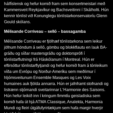
hálfíslensk og hefur komið fram sem konsertmeistari með
Kammersveit Reykjavíkur og Bachsveitinni í Skálholti. Hún
kennir tónlist við Konunglegu tónlistarkonservatoríu Glenn
Gould skólans.
Mélisande Corriveau – selló – bassagamba
Mélisande Corriveau er fjölhæf tónlistarkona sem leikur
jöfnum höndum á selló, gömbu og blokkflautu en lauk BA-
gráðu og síðar mastersgráðu og doktorsprófi í
tónlistarflutningi frá Háskólanum í Montreal. Hún er
eftirsóttur tónlistarflytjandi og hefur komið fram á tónleikum
víða um Evrópu og Norður-Ameríku sem meðlimur í
hljómsveitunum Ensemble Masques og Les Voix
humaines auk fjölda annarra. Hún er jafnframt stofnandi og
listrænn stjórnandi sveitarinnar L‘Harmonie des Saisons.
Hún hefur leikið inn í kringum fimmtíu geisladiska sem
komið hafa út hjá ATMA Classique, Analekta, Harmonia
Mundi og fleiri útgáfufyrirtækjum sem hafa margir hverjir