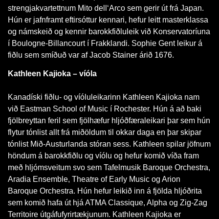
strengjakvartettnum Mito dell‘Arco sem gerir út frá Japan.
Hún er jafnframt eftirsóttur kennari, hefur leitt masterklassa
og námskeið og kennir barokkfiðluleik við Konservatoríuna
í Boulogne-Billancourt í Frakklandi. Sophie Gent leikur á
fiðlu sem smíðuð var af Jacob Stainer árið 1676.
Kathleen Kajioka – víóla
Kanadíski fiðlu- og víóluleikarinn Kathleen Kajioka nam
við Eastman School of Music í Rochester. Hún á að baki
fjölbreyttan feril sem fjölhæfur hljóðfæraleikari þar sem hún
flytur tónlist allt frá miðöldum til okkar daga en þar skipar
tónlist Mið-Austurlanda stóran sess. Kathleen spilar jöfnum
höndum á barokkfiðlu og víólu og hefur komið víða fram
með hljómsveitum svo sem Tafelmusik Baroque Orchestra,
Aradia Ensemble, Theatre of Early Music og Arion
Baroque Orchestra. Hún hefur leikið inn á fjölda hljóðrita
sem komið hafa út hjá ATMA Classique, Alpha og Zig-Zag
Territoire útgáfufyrirtækjunum. Kathleen Kajioka er