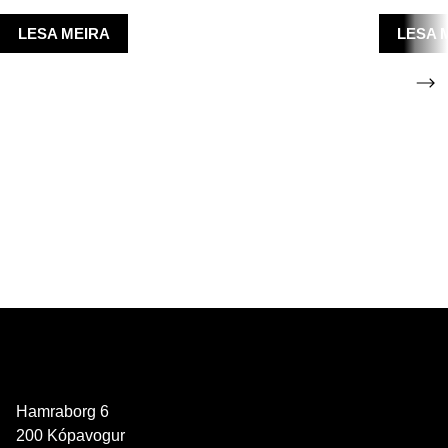
LESA MEIRA
LESA 
Hamraborg 6
200 Kópavogur