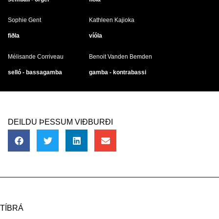
Sophie Gent
Kathleen Kajioka
fiðla
víóla
Mélisande Corriveau
Benoit Vanden Bemden
selló - bassagamba
gamba - kontrabassi
DEILDU ÞESSUM VIÐBURÐI
TÍBRÁ