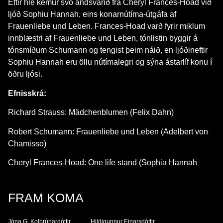
Eftir hlé kemur svo andsvarið frá Cheryl Frances-Hoad við
ljóð Sophiu Hannah, eins konarnútíma-útgáfa af
Frauenliebe und Leben. Frances-Hoad varð fyrir miklum
innblæstri af Frauenliebe und Leben, tónlistin byggir á
tónsmíðum Schumann og tengist þeim náið, en ljóðineftir
Sophiu Hannah eru öllu nútímalegri og sýna ástarlíf konu í
öðru ljósi.
Efnisskrá:
Richard Strauss: Mädchenblumen (Felix Dahn)
Robert Schumann: Frauenliebe und Leben (Adelbert von
Chamisso)
Cheryl Frances-Hoad: One life stand (Sophia Hannah
FRAM KOMA
Jóna G. Kolbrúnardóttir
Hildigunnur Einarsdóttir