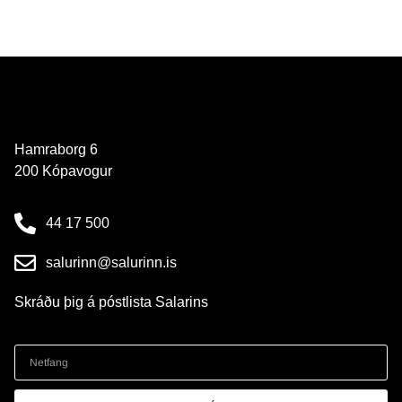
Hamraborg 6
200 Kópavogur
44 17 500
salurinn@salurinn.is
Skráðu þig á póstlista Salarins