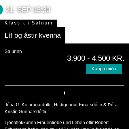
21. SEP 13:30
Klassík í Salnum
Líf og ástir kvenna
Salurinn
3.900 - 4.500 KR.
Kaupa miða
Jóna G. Kolbrúnardóttir, Hildigunnur Einarsdóttir & Þóra
Kristín Gunnarsdóttir.
Ljóðaflokkurinn Frauenliebe und Leben eftir Robert