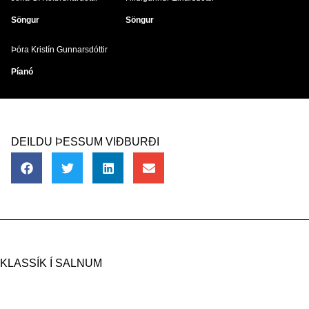
Söngur
Söngur
Þóra Kristín Gunnarsdóttir
Píanó
DEILDU ÞESSUM VIÐBURÐI
KLASSÍK Í SALNUM