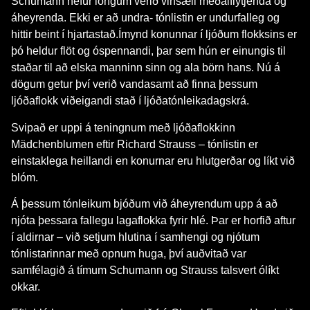
Schumann hefur löngum verið vinsæll meðalflytjenda og
áheyrenda. Ekki er að undra- tónlistin er undurfalleg og
hittir beint í hjartastað.Ímynd konunnar í ljóðum flokksins er
þó heldur flöt og óspennandi, þar sem hún er einungis til
staðar til að elska manninn sinn og ala börn hans. Nú á
dögum getur því verið vandasamt að finna þessum
ljóðaflokk viðeigandi stað í ljóðatónleikadagskrá.
Svipað er uppi á teningnum með ljóðaflokkinn
Mädchenblumen eftir Richard Strauss – tónlistin er
einstaklega heillandi en konurnar eru hlutgerðar og líkt við
blóm.
Á þessum tónleikum bjóðum við áheyrendum upp á að
njóta þessara fallegu lagaflokka fyrir hlé. Þar er horfið aftur
í aldirnar – við setjum hlutina í samhengi og njótum
tónlistarinnar með opnum huga, því auðvitað var
samfélagið á tímum Schumann og Strauss talsvert ólíkt
okkar.