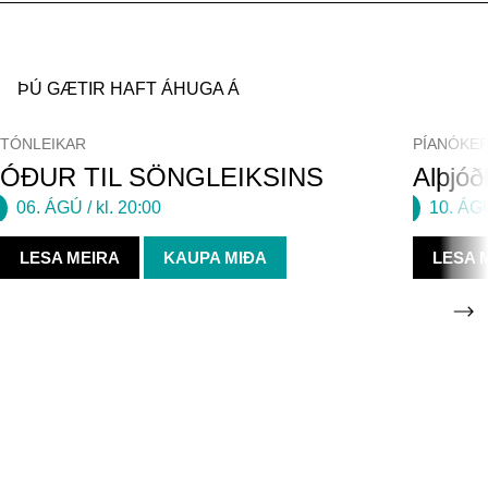
ÞÚ GÆTIR HAFT ÁHUGA Á
TÓNLEIKAR
PÍANÓKEP
ÓÐUR TIL SÖNGLEIKSINS
Alþjóð
06. ÁGÚ
/ kl. 20:00
10. ÁG
LESA MEIRA
KAUPA MIÐA
LESA 