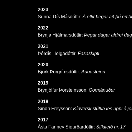
2023
Sunna Dís Másdóttir:
Á eftir þegar að þú ert 
2022
Brynja Hjálmarsdóttir:
Þegar dagar aldrei dag
2021
Þórdís Helgadóttir:
Fasaskipti
2020
Björk Þorgrímsdóttir:
Augasteinn
2019
Brynjólfur Þorsteinsson:
Gormánuður
2018
Sindri Freysson:
Kínversk stúlka les uppi á jö
2017
Ásta Fanney Sigurðardóttir:
Silkileið nr. 17