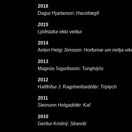
2016
Dagur Hjartarson:
Haustlægð
2015
Ljóðstafur ekki veittur
2014
Anton Helgi Jónsson:
Horfurnar um miðja vi
2013
Magnús Sigurðsson:
Tunglsljós
2012
Hallfríður J. Ragnheiðardóttir:
Triptych
2011
Steinunn Helgadóttir:
Kaf
2010
Gerður Kristný:
Strandir