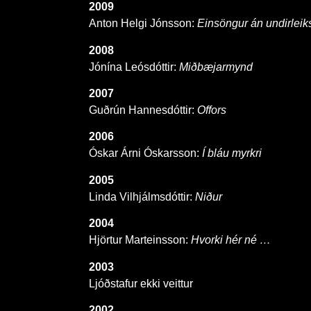
2009
Anton Helgi Jónsson:
Einsöngur án undirlei
2008
Jónína Leósdóttir:
Miðbæjarmynd
2007
Guðrún Hannesdóttir:
Offors
2006
Óskar Árni Óskarsson:
Í bláu myrkri
2005
Linda Vilhjálmsdóttir:
Niður
2004
Hjörtur Marteinsson:
Hvorki hér né …
2003
Ljóðstafur ekki veittur
2002