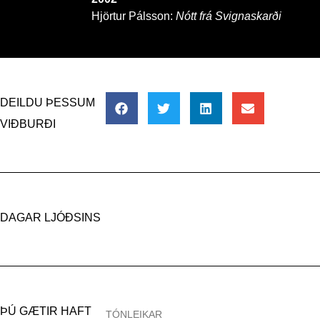
Hjörtur Pálsson:
Nótt frá Svignaskarði
DEILDU ÞESSUM
VIÐBURÐI
DAGAR LJÓÐSINS
ÞÚ GÆTIR HAFT
TÓNLEIKAR