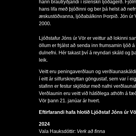
hann brautryðjandi í íslenskri ljóðagerð. Fjö
hans lifa með þjóðinni og ber þá helst að nefn
æskustöðvanna, ljóðabálkinn Þorpið. Jón úr V
2000.
Ljóðstafur Jóns úr Vör er veittur að lokinni 
öllum er frjálst að senda inn frumsamin ljóð á
dulnefni. Hér takast því á reyndari skáld og þ
leik.
Veitt eru peningaverðlaun og verðlaunaskáldið
í eitt ár silfurskreyttan göngustaf, sem var í e
stafinn er festur skjöldur með nafni verðlauna
Verðlaunin eru veitt við hátíðlega athöfn á f
Vör þann 21. janúar ár hvert.
Eftirfarandi hafa hlotið Ljóðstaf Jóns úr Vö
2024
Vala Hauksdóttir:
Verk að finna