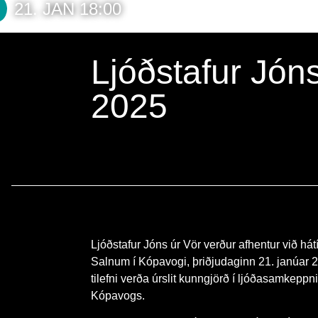
21. JAN 18:00
Ljóðstafur Jón
2025
Ljóðstafur Jóns úr Vör verður afhentur við hát
Salnum í Kópavogi, þriðjudaginn 21. janúar 
tilefni verða úrslit kunngjörð í ljóðasamkeppn
Kópavogs.