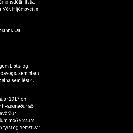
monsdóttir flytja
r Vör. Hljómsveitin
okinni. Öll
egum Lista- og
ópavogs, sem hlaut
dsins sem lést 4.
anúar 1917 en
ar hvatamaður að
kavörður
málum með ýmsum
n fyrst og fremst var