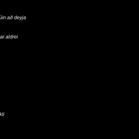
búin að deyja
ar aldrei
kli