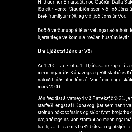
Hildigunnur Einarsdóttir og Guðrún Dalía Saló
lög eftir Þorkel Sigurbjörnsson við ljóð Jóns ú
Brek frumflytur nýtt lag við ljóð Jóns úr Vör.
Boðið verður upp á léttar veitingar að athöfn l
hjartanlega velkomin á meðan húsrúm leyfir.
Um Ljóðstaf Jóns úr Vör
Árið 2001 var stofnað til ljóðasamkeppni á v
menningarráðs Kópavogs og Ritlistarhóps K
nafnið Ljóðstafur Jóns úr Vör, í minningu skál
mars 2000.
Jón fæddist á Vatneyri við Patreksfjörð 21. j
starfaði lengst af í Kópavogi þar sem hann v
stofnun bókasafnsins og síðar fyrsti bæjarbó
bæjarfélagsins. Jón starfaði að menningar
hætti, var til dæmis bæði bóksali og ritstjóri, e