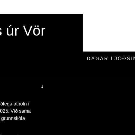
s úr Vör
DAGAR LJÓÐSI
íðlega athöfn í
2025. Við sama
i grunnskóla