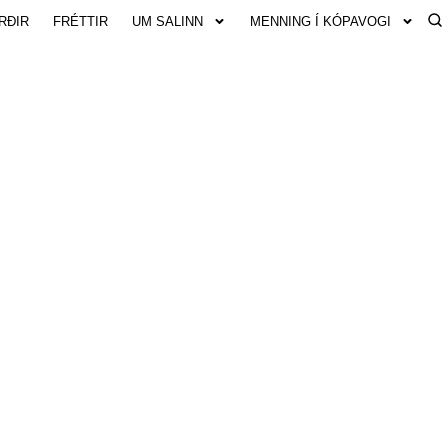
RÐIR
FRÉTTIR
UM SALINN
MENNING Í KÓPAVOGI