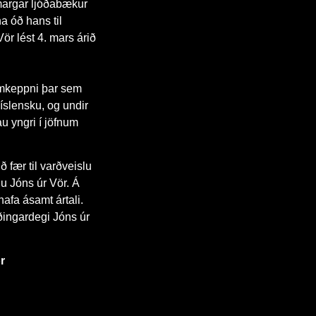
lmargar ljóðabækur
a óð hans til
ör lést 4. mars árið
samkeppni þar sem
 íslensku, og undir
au yngri í jöfnum
 fær til varðveislu
igu Jóns úr Vör. Á
hafa ásamt ártali.
æðingardegi Jóns úr
r