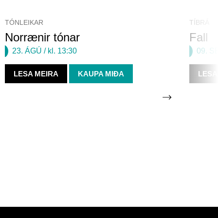
TÓNLEIKAR
TÍBRÁ
Norrænir tónar
Fall
23. ÁGÚ
/ kl. 13:30
09. S
LESA MEIRA
KAUPA MIÐA
LESA