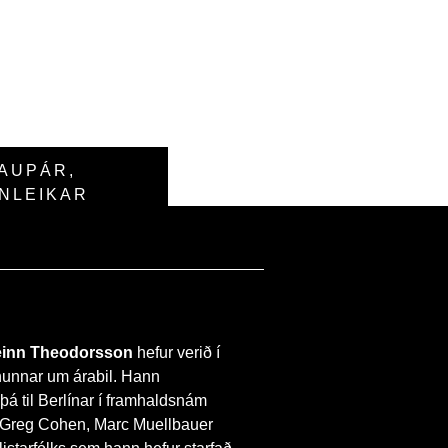
AUPÁR
,
NLEIKAR
teinn Theodorsson
hefur verið í
nunnar um árabil. Hann
 þá til Berlínar í framhaldsnám
 Greg Cohen, Marc Muellbauer