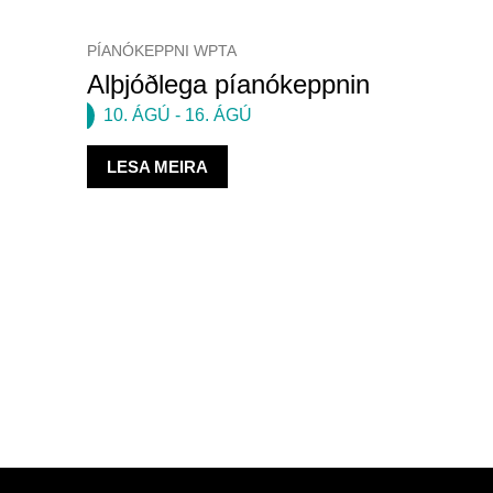
PÍANÓKEPPNI WPTA
Alþjóðlega píanókeppnin
10. ÁGÚ
-
16. ÁGÚ
LESA MEIRA