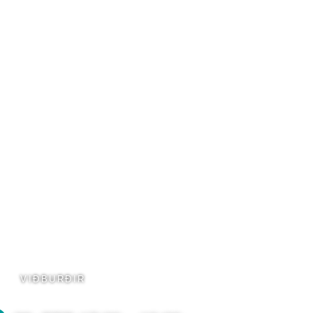
VIÐBURÐIR