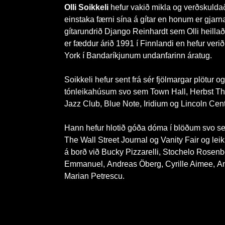
Olli Soikkeli
hefur vakið mikla og verðskuldaða 
einstaka færni sína á gítar en honum er gjarna
gítarundrið Django Reinhardt sem Olli heillað
er fæddur árið 1991 í Finnlandi en hefur veri
York í Bandaríkjunum undanfarinn áratug.
Soikkeli hefur sent frá sér fjölmargar plötur o
tónleikahúsum svo sem Town Hall, Herbst The
Jazz Club, Blue Note, Iridium og Lincoln Cent
Hann hefur hlotið góða dóma í blöðum svo s
The Wall Street Journal og Vanity Fair og leiki
á borð við Bucky Pizzarelli, Stochelo Rosen
Emmanuel, Andreas Öberg, Cyrille Aimee, Ant
Marian Petrescu.