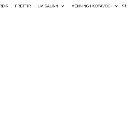
RÐIR
FRÉTTIR
UM SALINN
MENNING Í KÓPAVOGI