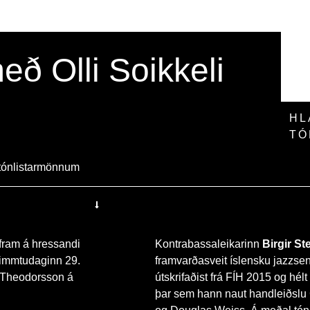
eð Olli Soikkeli
HL
TÓ
ztónlistarmönnum
 fram á hressandi
Kontrabassaleikarinn
Birgir S
fimmtudaginn 29.
framvarðasveit íslensku jazzse
n Theodorsson á
útskrifaðist frá FÍH 2015 og hélt
þar sem hann naut handleiðslu