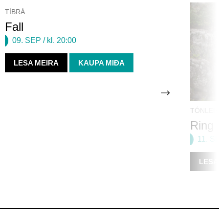
TÍBRÁ
Fall
09. SEP
/ kl. 20:00
LESA MEIRA
KAUPA MIÐA
TÓNLEI
Ring 
11. S
LESA