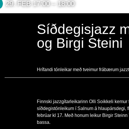
29. FEB 17:00 – 18:00
Síðdegisjazz m
og Birgi Steini
Hrífandi tónleikar með tveimur frábærum jaz
Finnski jazzgítarleikarinn Olli Soikkeli kemur
síðdegistónleikum í Salnum á hlaupársdegi, 
febrúar kl 17. Með honum leikur Birgir Stein
bassa.