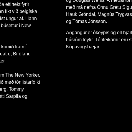
og Douglas Weiss. Á meðal tónl
eftirtekt fyrir
með má nefna Önnu Grétu Sigur
n líkt við belgíska
Hauk Gröndal, Magnús Trygvas
ist ungur af. Hann
og Tómas Jónsson.
ð búsettur í New
Aðgangur er ókeypis og öll hja
húsrúm leyfir. Tónleikarnir eru s
g komið fram í
Kópavogsbæjar.
atre, Birdland
er.
em The New Yorker,
ð með tónlistarfólki
berg, Tommy
ti Sarpila og