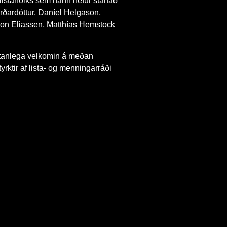
istarfólks sem hann hefur starfað
ðardóttur, Daníel Helgason,
on Eliassen, Matthías Hemstock
rtanlega velkomin á meðan
tyrktir af lista- og menningarráði