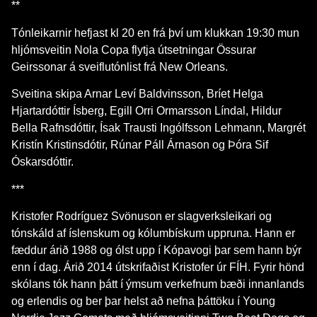
**
Tónleikarnir hefjast kl 20 en frá því um klukkan 19:30 mun
hljómsveitin Nola Copa flytja útsetningar Össurar
Geirssonar á sveiflutónlist frá New Orleans.
Sveitina skipa Arnar Leví Baldvinsson, Bríet Helga
Hjartardóttir Ísberg, Egill Orri Ormarsson Líndal, Hildur
Bella Rafnsdóttir, Ísak Trausti Ingólfsson Lehmann, Margrét
Kristín Kristinsdótir, Rúnar Páll Árnason og Þóra Sif
Óskarsdóttir.
***
Kristofer Rodríguez Svönuson er slagverksleikari og
tónskáld af íslenskum og kólumbískum uppruna. Hann er
fæddur árið 1988 og ólst upp í Kópavogi þar sem hann býr
enn í dag. Árið 2014 útskrifaðist Kristofer úr FÍH. Fyrir hönd
skólans tók hann þátt í ýmsum verkefnum bæði innanlands
og erlendis og ber þar helst að nefna þáttöku í Young