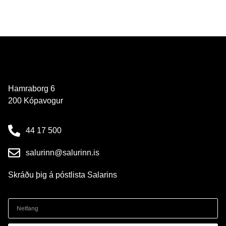
Hamraborg 6
200 Kópavogur
44 17 500
salurinn@salurinn.is
Skráðu þig á póstlista Salarins