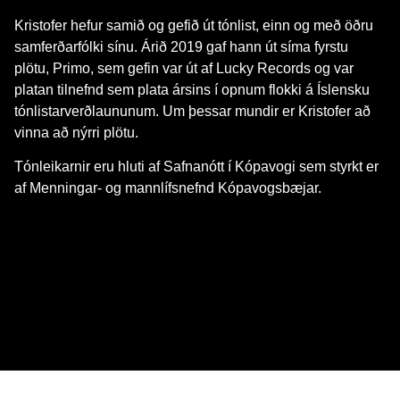
Kristofer hefur samið og gefið út tónlist, einn og með öðru
samferðarfólki sínu. Árið 2019 gaf hann út síma fyrstu
plötu, Primo, sem gefin var út af Lucky Records og var
platan tilnefnd sem plata ársins í opnum flokki á Íslensku
tónlistarverðlaununum. Um þessar mundir er Kristofer að
vinna að nýrri plötu.
Tónleikarnir eru hluti af Safnanótt í Kópavogi sem styrkt er
af Menningar- og mannlífsnefnd Kópavogsbæjar.