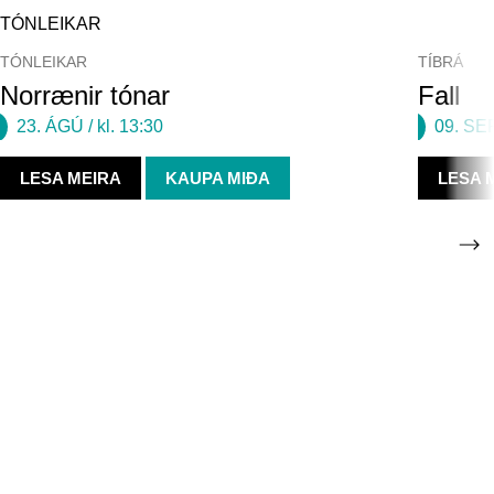
TÓNLEIKAR
TÓNLEIKAR
TÍBRÁ
Norrænir tónar
Fall
23. ÁGÚ
/ kl. 13:30
09. SE
LESA MEIRA
KAUPA MIÐA
LESA 