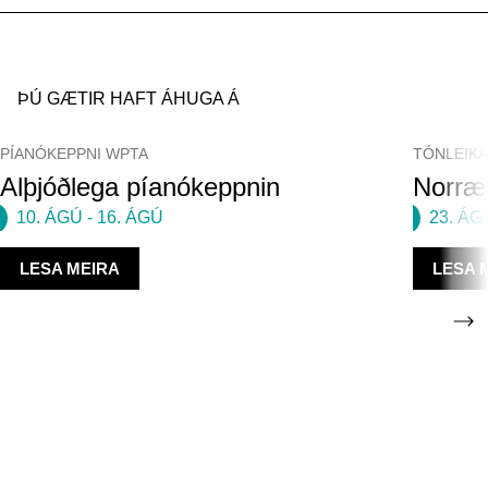
ÞÚ GÆTIR HAFT ÁHUGA Á
PÍANÓKEPPNI WPTA
TÓNLEIK
Alþjóðlega píanókeppnin
Norræn
10. ÁGÚ
-
16. ÁGÚ
23. ÁG
LESA MEIRA
LESA 