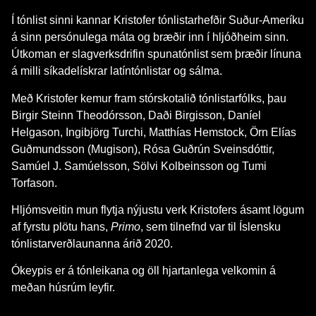
Í tónlist sinni kannar Kristofer tónlistarhefðir Suður-Ameríku
á sinn persónulega máta og bræðir inn í hljóðheim sinn.
Útkoman er slagverksdrifin spunatónlist sem þræðir línuna
á milli síkadelískrar latíntónlistar og sálma.
Með Kristofer kemur fram stórskotalið tónlistarfólks, þau
Birgir Steinn Theodórsson, Daði Birgisson, Daníel
Helgason, Ingibjörg Turchi, Matthías Hemstock, Örn Elías
Guðmundsson (Mugison), Rósa Guðrún Sveinsdóttir,
Samúel J. Samúelsson, Sölvi Kolbeinsson og Tumi
Torfason.
Hljómsveitin mun flytja nýjustu verk Kristofers ásamt lögum
af fyrstu plötu hans,
Primo
, sem tilnefnd var til Íslensku
tónlistarverðlaunanna árið 2020.
Ókeypis er á tónleikana og öll hjartanlega velkomin á
meðan húsrúm leyfir.