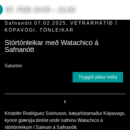
07. FEB 19:30 – 21:00
Safnanótt 07.02.2025
,
VETRARHÁTÍÐ Í
KÓPAVOGI
,
TÓNLEIKAR
Stórtónleikar með Watachico á
Safnanótt
Salurinn
Tryggið ykkur miða
Kristofer Rodríguez Svönuson, bæjarlistamaður Kópavogs,
kynnir glænýja tónlist undir nafninu Watachico á
stórtónleikum í Salnum á Safnanótt.