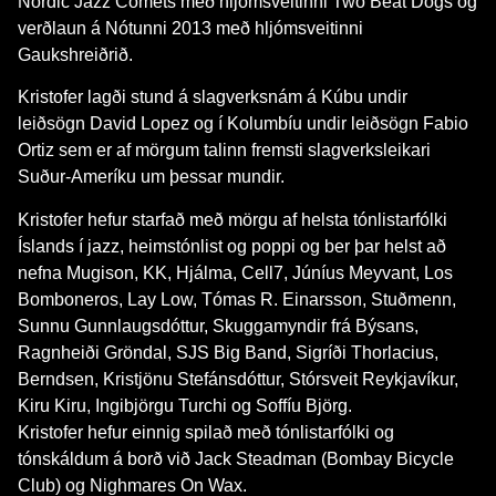
Nordic Jazz Comets með hljómsveitinni Two Beat Dogs og
verðlaun á Nótunni 2013 með hljómsveitinni
Gaukshreiðrið.
Kristofer lagði stund á slagverksnám á Kúbu undir
leiðsögn David Lopez og í Kolumbíu undir leiðsögn Fabio
Ortiz sem er af mörgum talinn fremsti slagverksleikari
Suður-Ameríku um þessar mundir.
Kristofer hefur starfað með mörgu af helsta tónlistarfólki
Íslands í jazz, heimstónlist og poppi og ber þar helst að
nefna Mugison, KK, Hjálma, Cell7, Júníus Meyvant, Los
Bomboneros, Lay Low, Tómas R. Einarsson, Stuðmenn,
Sunnu Gunnlaugsdóttur, Skuggamyndir frá Býsans,
Ragnheiði Gröndal, SJS Big Band, Sigríði Thorlacius,
Berndsen, Kristjönu Stefánsdóttur, Stórsveit Reykjavíkur,
Kiru Kiru, Ingibjörgu Turchi og Soffíu Björg.
Kristofer hefur einnig spilað með tónlistarfólki og
tónskáldum á borð við Jack Steadman (Bombay Bicycle
Club) og Nighmares On Wax.