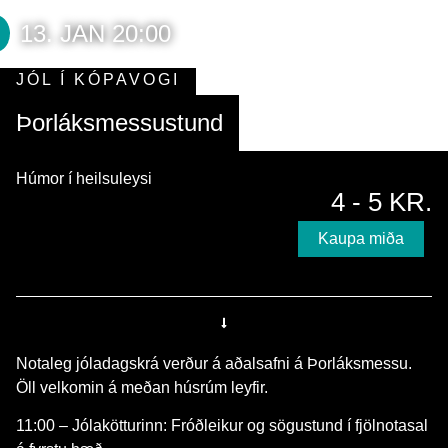
13. JAN 20:00
JÓL Í KÓPAVOGI
Þorláksmessustund
Húmor í heilsuleysi
4 - 5 KR.
Kaupa miða
Notaleg jóladagskrá verður á aðalsafni á Þorláksmessu.
Öll velkomin á meðan húsrúm leyfir.
11:00 – Jólakötturinn: Fróðleikur og sögustund í fjölnotasal