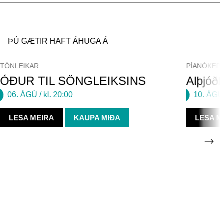
ÞÚ GÆTIR HAFT ÁHUGA Á
TÓNLEIKAR
PÍANÓKEP
ÓÐUR TIL SÖNGLEIKSINS
Alþjóð
06. ÁGÚ
/ kl. 20:00
10. ÁG
LESA MEIRA
KAUPA MIÐA
LESA 