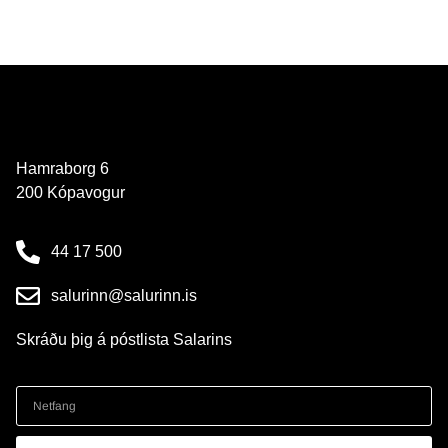
Hamraborg 6
200 Kópavogur
44 17 500
salurinn@salurinn.is
Skráðu þig á póstlista Salarins