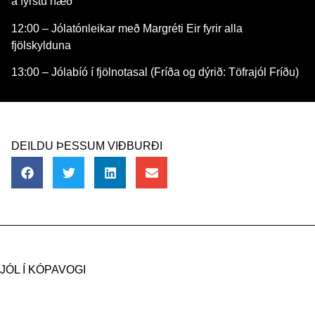
á fyrstu hæð
12:00 – Jólatónleikar með Margréti Eir fyrir alla
fjölskylduna
13:00 – Jólabíó í fjölnotasal (Fríða og dýrið: Töfrajól Fríðu)
DEILDU ÞESSUM VIÐBURÐI
JÓL Í KÓPAVOGI