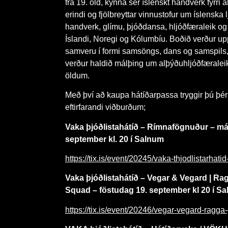
frá 19. öld, kynna sér íslenskt handverk fyrri
erindi og fjölbreyttar vinnustofur um íslenska lj
handverk, glímu, þjóðdansa, hljóðfæraleik og 
Íslandi, Noregi og Kólumbíu. Boðið verður upp
samveru í formi samsöngs, dans og samspils, 
verður haldið málþing um alþýðuhljóðfæraleik 
öldum.
Með því að kaupa hátíðarpassa tryggir þú þé
eftirfarandi viðburðum;
Vaka þjóðlistahátíð – Rímnafögnuður – m
september kl. 20 í Salnum
https://tix.is/event/20245/vaka-thjodlistarhat
Vaka þjóðlistahátíð – Vegar & Vegard | Ra
Squad – föstudag 19. september kl 20 í S
https://tix.is/event/20246/vegar-vegard-ragga