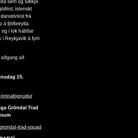
 alda sem og sækja
óðlist, íslenskt
danstónlist frá
 á fjölbreytta
og í lok hátíðar
í Reykjavík á fyrri
r aðgang að
ánudag 15.
id-rimnafognudur
gga Gröndal Trad
alnum
-grondal-trad-squad