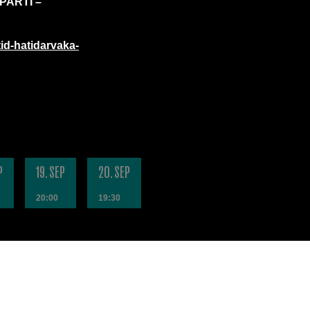
UPARTÍ –
tid-hatidarvaka-
P
19. SEP
20. SEP
20:00
19:30