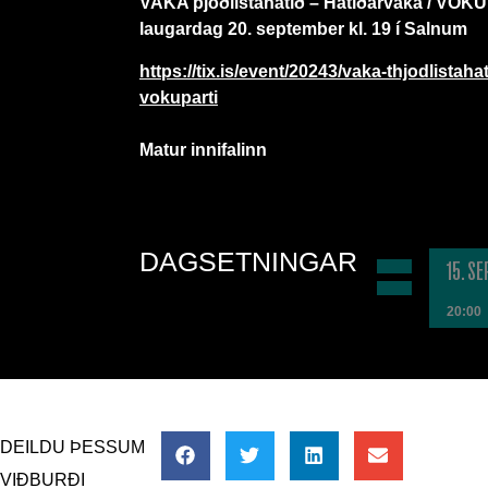
VAKA þjóðlistahátíð – Hátíðarvaka / VÖK
laugardag 20. september kl. 19 í Salnum
https://tix.is/event/20243/vaka-thjodlistaha
vokuparti
Matur innifalinn
DAGSETNINGAR
15. SE
20:00
DEILDU ÞESSUM
VIÐBURÐI