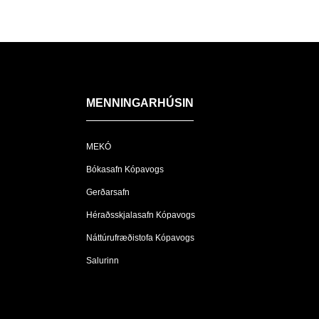
MENNINGARHÚSIN
MEKÓ
Bókasafn Kópavogs
Gerðarsafn
Héraðsskjalasafn Kópavogs
Náttúrufræðistofa Kópavogs
Salurinn