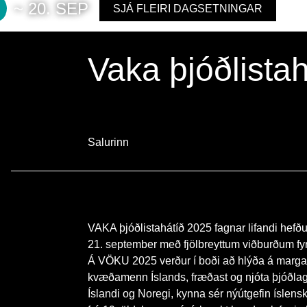
~ 20. SEP
SJÁ FLEIRI DAGSETNINGAR
Vaka þjóðlista
Salurinn
VAKA þjóðlistahátíð 2025 fagnar lifandi hef
21. september með fjölbreyttum viðburðum fyri
Á VÖKU 2025 verður í boði að hlýða á marga
kvæðamenn Íslands, fræðast og njóta þjóðlaga
Íslandi og Noregi, kynna sér nýútgefin íslens