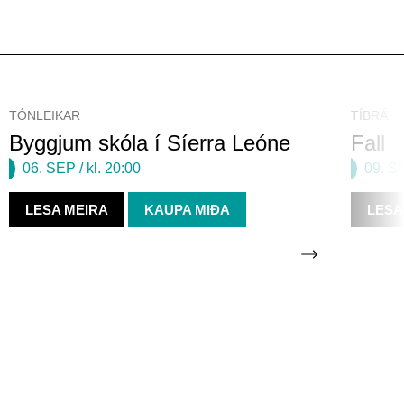
TÓNLEIKAR
TÍBRÁ
Byggjum skóla í Síerra Leóne
Fall
06. SEP
/ kl. 20:00
09. S
LESA MEIRA
KAUPA MIÐA
LESA