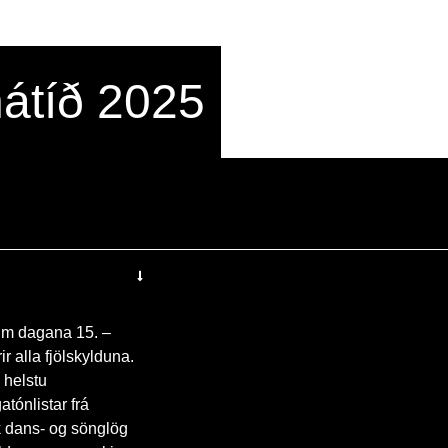
hátíð 2025
ðum dagana 15. –
r alla fjölskylduna.
 helstu
tónlistar frá
k dans- og sönglög