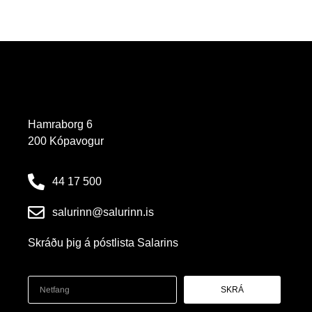
Hamraborg 6
200 Kópavogur
44 17 500
salurinn@salurinn.is
Skráðu þig á póstlista Salarins
SKRÁ