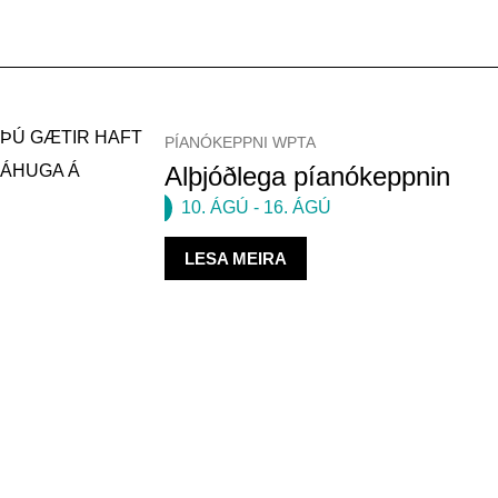
ÞÚ GÆTIR HAFT
PÍANÓKEPPNI WPTA
ÁHUGA Á
Alþjóðlega píanókeppnin
10. ÁGÚ
-
16. ÁGÚ
LESA MEIRA