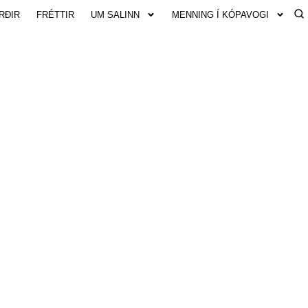
RÐIR
FRÉTTIR
UM SALINN
MENNING Í KÓPAVOGI