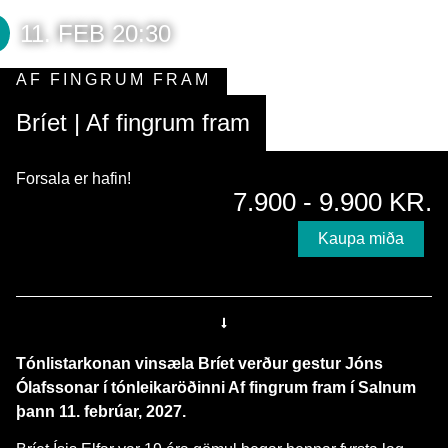
11. FEB 20:30
AF FINGRUM FRAM
Bríet | Af fingrum fram
Forsala er hafin!
7.900 - 9.900 KR.
Kaupa miða
Tónlistarkonan vinsæla Bríet verður gestur Jóns
Ólafssonar í tónleikaröðinni Af fingrum fram í Salnum
þann 11. febrúar, 2027.