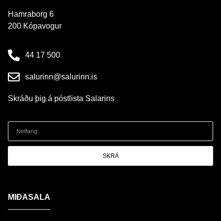
Hamraborg 6
200 Kópavogur
44 17 500
salurinn@salurinn.is
Skráðu þig á póstlista Salarins
SKRÁ
MIÐASALA