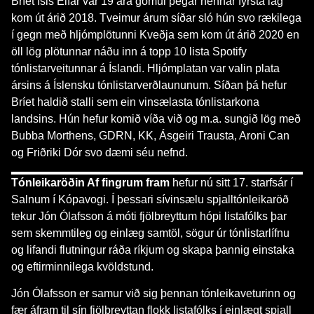
Bríet Ísis Elfar var 19 ára gömul þegar hennar fyrsta lag
kom út árið 2018. Tveimur árum síðar sló hún svo rækilega
í gegn með hljómplötunni Kveðja sem kom út árið 2020 en
öll lög plötunnar náðu inn á topp 10 lista Spotify
tónlistarveitunnar á Íslandi. Hljómplatan var valin plata
ársins á Íslensku tónlistarverðlaununum. Síðan þá hefur
Bríet haldið stalli sem ein vinsælasta tónlistarkona
landsins. Hún hefur komið víða við og m.a. sungið lög með
Bubba Morthens, GDRN, KK, Ásgeiri Trausta, Aroni Can
og Friðriki Dór svo dæmi séu nefnd.
Tónleikaröðin Af fingrum fram
hefur nú sitt 17. starfsár í
Salnum í Kópavogi. Í þessari sívinsælu spjalltónleikaröð
tekur Jón Ólafsson á móti fjölbreyttum hópi listafólks þar
sem skemmtileg og einlæg samtöl, sögur úr tónlistarlífnu
og lifandi flutningur ráða ríkjum og skapa þannig einstaka
og eftirminnilega kvöldstund.
Jón Ólafsson er samur við sig þennan tónleikaveturinn og
fær áfram til sín fjölbreyttan flokk listafólks í einlægt spjall