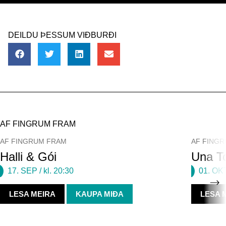
DEILDU ÞESSUM VIÐBURÐI
AF FINGRUM FRAM
AF FINGRUM FRAM
AF FING
Halli & Gói
Una To
17. SEP
/ kl. 20:30
01. OK
LESA MEIRA
KAUPA MIÐA
LESA 