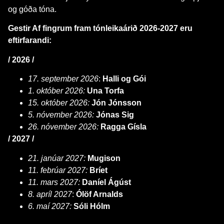
og góða tóna.
Gestir Af fingrum fram tónleikaárið 2026-2027 eru
eftirfarandi:
/ 2026 /
17. september 2026
:
Halli og Gói
1. október 2026:
Una Torfa
15. október 2026:
Jón Jónsson
5. nóvember 2026:
Jónas Sig
26. nóvember 2026:
Ragga Gísla
/ 2027 /
21. janúar 2027:
Mugison
11. febrúar 2027:
Bríet
11. mars 2027:
Daníel Ágúst
8. apríl 2027
:
Ólöf Arnalds
6. maí 2027:
Sóli Hólm