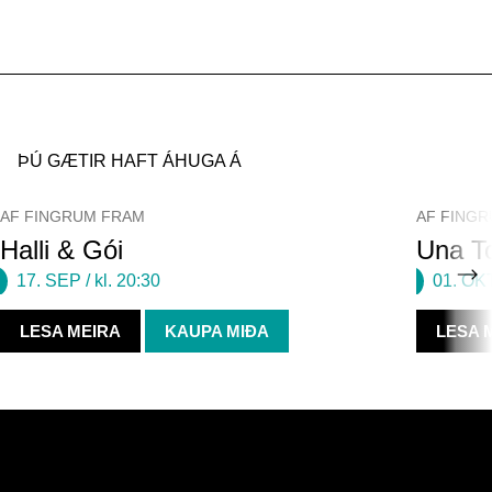
ÞÚ GÆTIR HAFT ÁHUGA Á
AF FINGRUM FRAM
AF FING
Halli & Gói
Una To
17. SEP
/ kl. 20:30
01. OK
LESA MEIRA
KAUPA MIÐA
LESA 