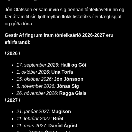
Jón Ólafsson er samur við sig þennan tónleikaveturinn og
fær áfram til sín fjölbreyttan flokk listafólks í einlægt spjall
og góða tóna.
Gestir Af fingrum fram tónleikaárið 2026-2027 eru
eftirfarandi:
/ 2026 /
17. september 2026
:
Halli og Gói
1. október 2026:
Una Torfa
15. október 2026:
Jón Jónsson
5. nóvember 2026:
Jónas Sig
26. nóvember 2026:
Ragga Gísla
/ 2027 /
21. janúar 2027:
Mugison
11. febrúar 2027:
Bríet
11. mars 2027:
Daníel Ágúst