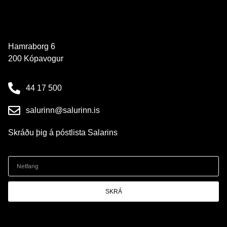
Hamraborg 6
200 Kópavogur
44 17 500
salurinn@salurinn.is
Skráðu þig á póstlista Salarins
SKRÁ