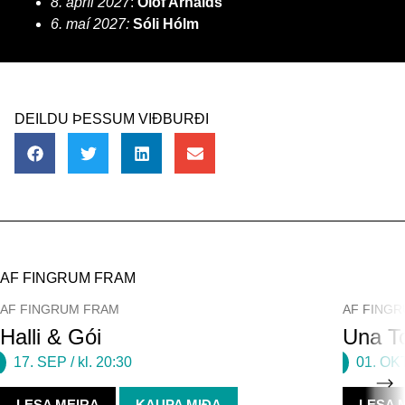
8. apríl 2027
:
Ólöf Arnalds
6. maí 2027:
Sóli Hólm
DEILDU ÞESSUM VIÐBURÐI
AF FINGRUM FRAM
AF FINGRUM FRAM
AF FING
Halli & Gói
Una To
17. SEP
/ kl. 20:30
01. OK
LESA MEIRA
KAUPA MIÐA
LESA 