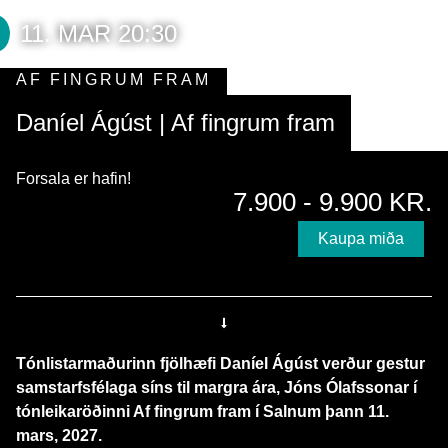
11. MAR 20:30
AF FINGRUM FRAM
Daníel Ágúst | Af fingrum fram
Forsala er hafin!
7.900 - 9.900 KR.
Kaupa miða
Tónlistarmaðurinn fjölhæfi Daníel Ágúst verður gestur
samstarfsfélaga síns til margra ára, Jóns Ólafssonar í
tónleikaröðinni Af fingrum fram í Salnum þann 11.
mars, 2027.