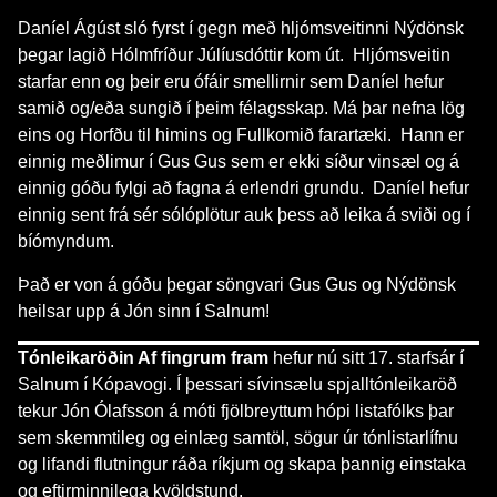
Daníel Ágúst sló fyrst í gegn með hljómsveitinni Nýdönsk
þegar lagið Hólmfríður Júlíusdóttir kom út. Hljómsveitin
starfar enn og þeir eru ófáir smellirnir sem Daníel hefur
samið og/eða sungið í þeim félagsskap. Má þar nefna lög
eins og Horfðu til himins og Fullkomið farartæki. Hann er
einnig meðlimur í Gus Gus sem er ekki síður vinsæl og á
einnig góðu fylgi að fagna á erlendri grundu. Daníel hefur
einnig sent frá sér sólóplötur auk þess að leika á sviði og í
bíómyndum.
Það er von á góðu þegar söngvari Gus Gus og Nýdönsk
heilsar upp á Jón sinn í Salnum!
Tónleikaröðin Af fingrum fram
hefur nú sitt 17. starfsár í
Salnum í Kópavogi. Í þessari sívinsælu spjalltónleikaröð
tekur Jón Ólafsson á móti fjölbreyttum hópi listafólks þar
sem skemmtileg og einlæg samtöl, sögur úr tónlistarlífnu
og lifandi flutningur ráða ríkjum og skapa þannig einstaka
og eftirminnilega kvöldstund.