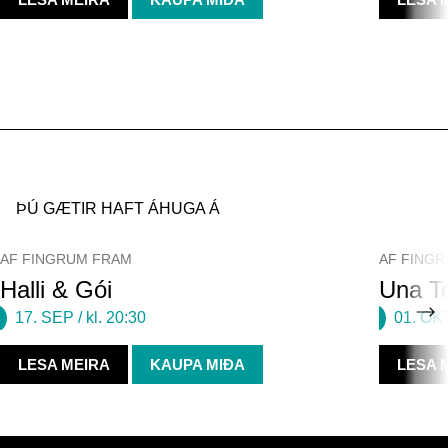
ÞÚ GÆTIR HAFT ÁHUGA Á
AF FINGRUM FRAM
AF FING
Halli & Gói
Una To
17. SEP
/ kl. 20:30
01. OK
LESA MEIRA
KAUPA MIÐA
LESA 