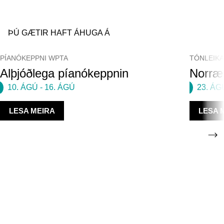
ÞÚ GÆTIR HAFT ÁHUGA Á
PÍANÓKEPPNI WPTA
TÓNLEIK
Alþjóðlega píanókeppnin
Norræn
10. ÁGÚ
-
16. ÁGÚ
23. ÁG
LESA MEIRA
LESA 