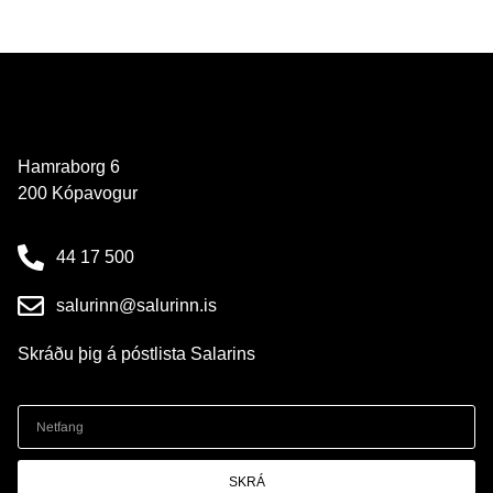
Hamraborg 6
200 Kópavogur
44 17 500
salurinn@salurinn.is
Skráðu þig á póstlista Salarins
SKRÁ