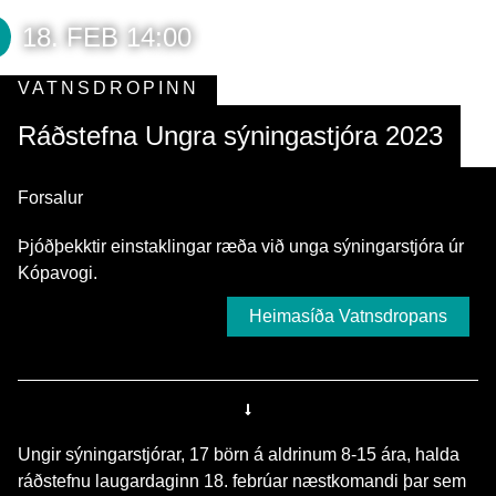
18. FEB 14:00
VATNSDROPINN
Ráðstefna Ungra sýningastjóra 2023
Forsalur
Þjóðþekktir einstaklingar ræða við unga sýningarstjóra úr
Kópavogi.
Heimasíða Vatnsdropans
Ungir sýningarstjórar, 17 börn á aldrinum 8-15 ára, halda
ráðstefnu laugardaginn 18. febrúar næstkomandi þar sem