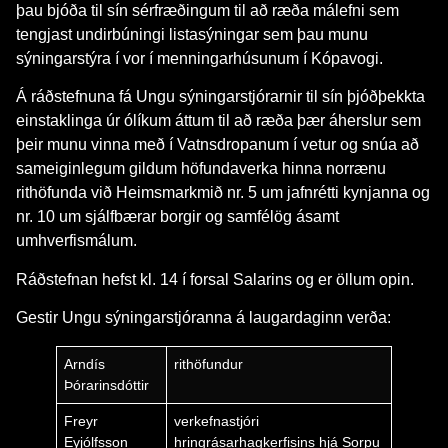
þau bjóða til sín sérfræðingum til að ræða málefni sem
tengjast undirbúningi listasýningar sem þau munu
sýningarstýra í vor í menningarhúsunum í Kópavogi.
Á ráðstefnuna fá Ungu sýningarstjórarnir til sín þjóðþekkta
einstaklinga úr ólíkum áttum til að ræða þær áherslur sem
þeir munu vinna með í Vatnsdropanum í vetur og snúa að
sameiginlegum gildum höfundaverka hinna norrænu
rithöfunda við Heimsmarkmið nr. 5 um jafnrétti kynjanna og
nr. 10 um sjálfbærar borgir og samfélög ásamt
umhverfismálum.
Ráðstefnan hefst kl. 14 í forsal Salarins og er öllum opin.
Gestir Ungu sýningarstjóranna á laugardaginn verða:
Arndís
rithöfundur
Þórarinsdóttir
Freyr
verkefnastjóri
Eyjólfsson
hringrásarhagkerfisins hjá Sorpu