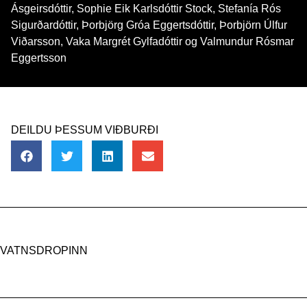
Ásgeirsdóttir, Sophie Eik Karlsdóttir Stock, Stefanía Rós
Sigurðardóttir, Þorbjörg Gróa Eggertsdóttir, Þorbjörn Úlfur
Viðarsson, Vaka Margrét Gylfadóttir og Valmundur Rósmar
Eggertsson
DEILDU ÞESSUM VIÐBURÐI
VATNSDROPINN