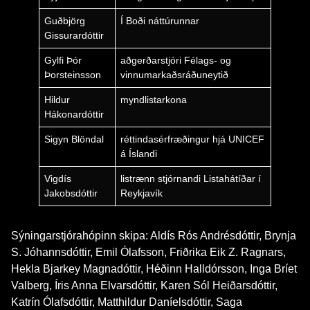
Guðbjörg
Í Boði náttúrunnar
Gissurardóttir
Gylfi Þór
aðgerðarstjóri Félags- og
Þorsteinsson
vinnumarkaðsráðuneytið
Hildur
myndlistarkona
Hákonardóttir
Sigyn Blöndal
réttindasérfræðingur hjá UNICEF
á Íslandi
Vigdís
listrænn stjórnandi Listahátíðar í
Jakobsdóttir
Reykjavík
Sýningarstjórahópinn skipa: Aldís Rós Andrésdóttir, Brynja
S. Jóhannsdóttir, Emil Ólafsson, Friðrika Eik Z. Ragnars,
Hekla Bjarkey Magnadóttir, Héðinn Halldórsson, Inga Bríet
Valberg, Íris Anna Elvarsdóttir, Karen Sól Heiðarsdóttir,
Katrín Ólafsdóttir, Matthildur Daníelsdóttir, Saga