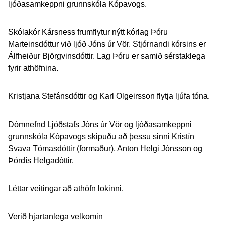
ljóðasamkeppni grunnskóla Kópavogs.
Skólakór Kársness frumflytur nýtt kórlag Þóru
Marteinsdóttur við ljóð Jóns úr Vör. Stjórnandi kórsins er
Álfheiður Björgvinsdóttir. Lag Þóru er samið sérstaklega
fyrir athöfnina.
Kristjana Stefánsdóttir og Karl Olgeirsson flytja ljúfa tóna.
Dómnefnd Ljóðstafs Jóns úr Vör og ljóðasamkeppni
grunnskóla Kópavogs skipuðu að þessu sinni Kristín
Svava Tómasdóttir (formaður), Anton Helgi Jónsson og
Þórdís Helgadóttir.
Léttar veitingar að athöfn lokinni.
Verið hjartanlega velkomin