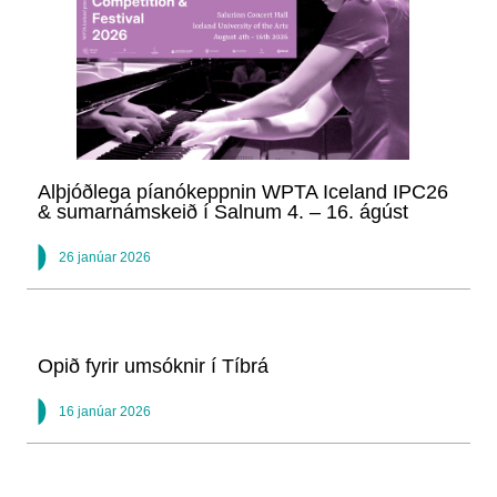
Alþjóðlega píanókeppnin WPTA Iceland IPC26
& sumarnámskeið í Salnum 4. – 16. ágúst
26 janúar 2026
Opið fyrir umsóknir í Tíbrá
16 janúar 2026