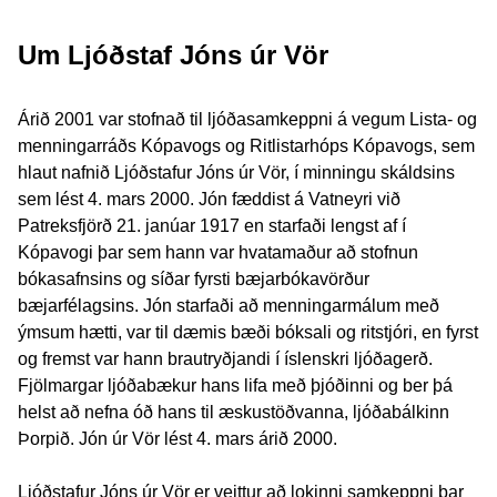
Um Ljóðstaf Jóns úr Vör
Árið 2001 var stofnað til ljóðasamkeppni á vegum Lista- og
menningarráðs Kópavogs og Ritlistarhóps Kópavogs, sem
hlaut nafnið Ljóðstafur Jóns úr Vör, í minningu skáldsins
sem lést 4. mars 2000. Jón fæddist á Vatneyri við
Patreksfjörð 21. janúar 1917 en starfaði lengst af í
Kópavogi þar sem hann var hvatamaður að stofnun
bókasafnsins og síðar fyrsti bæjarbókavörður
bæjarfélagsins. Jón starfaði að menningarmálum með
ýmsum hætti, var til dæmis bæði bóksali og ritstjóri, en fyrst
og fremst var hann brautryðjandi í íslenskri ljóðagerð.
Fjölmargar ljóðabækur hans lifa með þjóðinni og ber þá
helst að nefna óð hans til æskustöðvanna, ljóðabálkinn
Þorpið. Jón úr Vör lést 4. mars árið 2000.
Ljóðstafur Jóns úr Vör er veittur að lokinni samkeppni þar