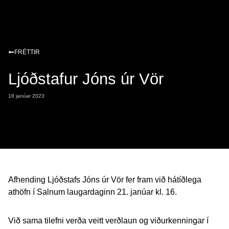
FRÉTTIR
Ljóðstafur Jóns úr Vör
18 janúar 2023
Afhending Ljóðstafs Jóns úr Vör fer fram við hátíðlega
athöfn í Salnum laugardaginn 21. janúar kl. 16.
Við sama tilefni verða veitt verðlaun og viðurkenningar í