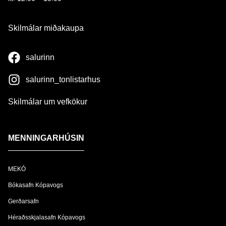
Skilmálar miðakaupa
salurinn
salurinn_tonlistarhus
Skilmálar um vefkökur
MENNINGARHÚSIN
MEKÓ
Bókasafn Kópavogs
Gerðarsafn
Héraðsskjalasafn Kópavogs