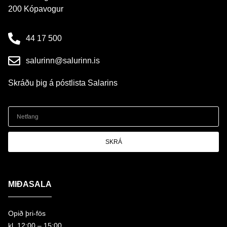
200 Kópavogur
44 17 500
salurinn@salurinn.is
Skráðu þig á póstlista Salarins
SKRÁ
MIÐASALA
Opið þri-fös
kl. 12:00 – 15:00