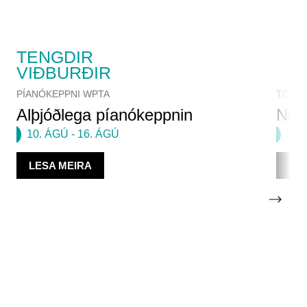
TENGDIR
VIÐBURÐIR
PÍANÓKEPPNI WPTA
TÓNLE
Alþjóðlega píanókeppnin
Norr
10. ÁGÚ
-
16. ÁGÚ
23.
LESA MEIRA
LE