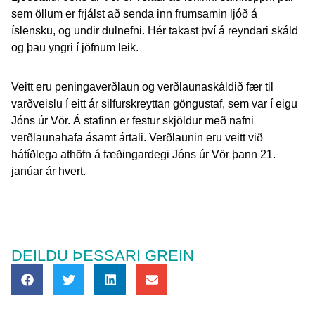
sem öllum er frjálst að senda inn frumsamin ljóð á
íslensku, og undir dulnefni. Hér takast því á reyndari skáld
og þau yngri í jöfnum leik.
Veitt eru peningaverðlaun og verðlaunaskáldið fær til
varðveislu í eitt ár silfurskreyttan göngustaf, sem var í eigu
Jóns úr Vör. Á stafinn er festur skjöldur með nafni
verðlaunahafa ásamt ártali. Verðlaunin eru veitt við
hátíðlega athöfn á fæðingardegi Jóns úr Vör þann 21.
janúar ár hvert.
DEILDU ÞESSARI GREIN