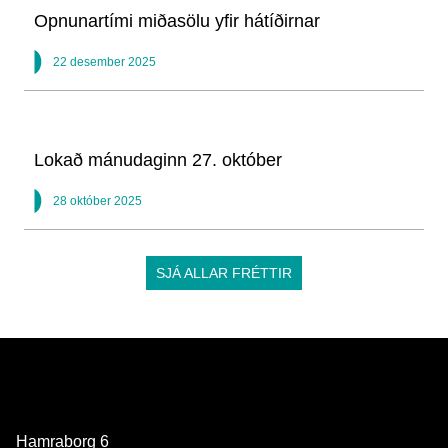
Opnunartími miðasölu yfir hátíðirnar
22 desember 2025
Lokað mánudaginn 27. október
28 október 2025
SJÁ ALLAR FRÉTTIR
Hamraborg 6