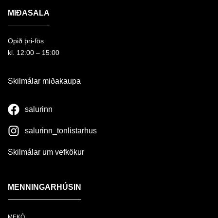
MIÐASALA
Opið þri-fös
kl. 12:00 – 15:00
Skilmálar miðakaupa
salurinn
salurinn_tonlistarhus
Skilmálar um vefkökur
MENNINGARHÚSIN
MEKÓ