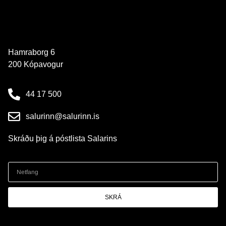
Hamraborg 6
200 Kópavogur
44 17 500
salurinn@salurinn.is
Skráðu þig á póstlista Salarins
SKRÁ