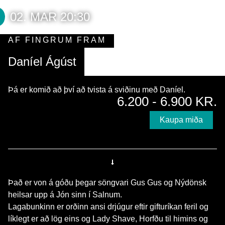
02. MAR 20:30
AF FINGRUM FRAM
Daníel Ágúst
Þá er komið að því að tvista á sviðinu með Daníel.
6.200 - 6.900 KR.
Kaupa miða
Það er von á góðu þegar söngvari Gus Gus og Nýdönsk
heilsar upp á Jón sinn í Salnum.
Lagabunkinn er orðinn ansi drjúgur eftir gifturíkan feril og
líklegt er að lög eins og Lady Shave, Horfðu til himins og