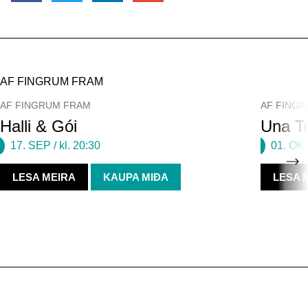
AF FINGRUM FRAM
AF FINGRUM FRAM
AF FING
Halli & Gói
Una To
17. SEP
/ kl. 20:30
01. OK
LESA MEIRA
KAUPA MIÐA
LESA 