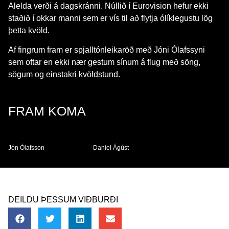
Alelda verði á dagskránni. Núllið í Eurovision hefur ekki
staðið í okkar manni sem er vís til að flytja ólíklegustu lög
þetta kvöld.
Af fingrum fram er spjalltónleikaröð með Jóni Ólafssyni
sem oftar en ekki nær gestum sínum á flug með söng,
sögum og einstakri kvöldstund.
FRAM KOMA
Jón Ólafsson
Daníel Ágúst
DEILDU ÞESSUM VIÐBURÐI