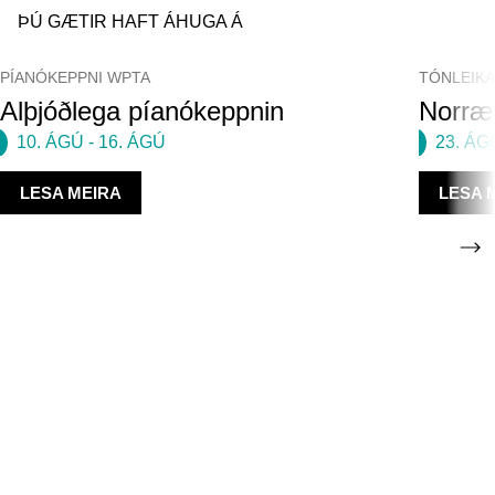
ÞÚ GÆTIR HAFT ÁHUGA Á
PÍANÓKEPPNI WPTA
TÓNLEIK
Alþjóðlega píanókeppnin
Norræn
10. ÁGÚ
-
16. ÁGÚ
23. ÁG
LESA MEIRA
LESA 