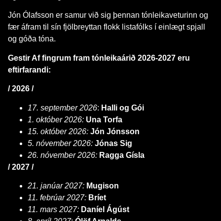
Jón Ólafsson er samur við sig þennan tónleikaveturinn og
fær áfram til sín fjölbreyttan flokk listafólks í einlægt spjall
og góða tóna.
Gestir Af fingrum fram tónleikaárið 2026-2027 eru
eftirfarandi:
/ 2026 /
17. september 2026
:
Halli og Gói
1. október 2026:
Una Torfa
15. október 2026:
Jón Jónsson
5. nóvember 2026:
Jónas Sig
26. nóvember 2026:
Ragga Gísla
/ 2027 /
21. janúar 2027:
Mugison
11. febrúar 2027:
Bríet
11. mars 2027:
Daníel Ágúst