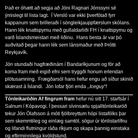
Það er óhætt að segja að Jóni Ragnari Jónssyni sé
ýmislegt til lista lagt. Í Versló var ekki þverfótað fyrr
kappanum sem brilleraði í söngleikjauppfærslum skólans.
Hann lék knattspyrnu með gullaldarliði FH í knattspyrnu og
varð Íslandsmeistari með liðinu. Hans besta ár var þó
auðvitað þegar hann lék sem lánsmaður með Þrótti
Reykjavík.
Jón stundaði hagfræðinám í Bandaríkjunum og fór að
koma fram með eigið efni sem tryggði honum erlendan
plötusamning. Frægðarsól hans hefur engu að síður skinið
skærast á Íslandi. Jón lofar fjöri enda
,,Iceguy“!
Tónleikaröðin Af fingrum fram
hefur nú sitt 17. starfsár í
Salnum í Kópavogi. Í þessari sívinsælu spjalltónleikaröð
tekur Jón Ólafsson á móti fjölbreyttum hópi listafólks þar
sem skemmtileg og einlæg samtöl, sögur úr tónlistarlífnu
og lifandi flutningur ráða ríkjum og skapa þannig einstaka
og eftirminnilega kvöldstund.