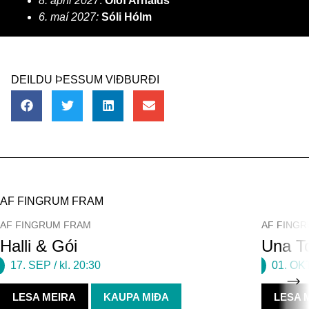
8. apríl 2027
:
Ólöf Arnalds
6. maí 2027:
Sóli Hólm
DEILDU ÞESSUM VIÐBURÐI
AF FINGRUM FRAM
AF FINGRUM FRAM
AF FING
Halli & Gói
Una To
17. SEP
/ kl. 20:30
01. OK
LESA MEIRA
KAUPA MIÐA
LESA 