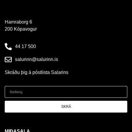
Hamraborg 6
200 Kópavogur
44 17 500
salurinn@salurinn.is
Skráðu þig á póstlista Salarins
SKRÁ
MIÐASALA