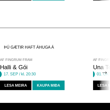
ÞÚ GÆTIR HAFT ÁHUGA Á
AF FINGRUM FRAM
AF FING
Halli & Gói
Una To
17. SEP
/ kl. 20:30
01. OK
LESA MEIRA
KAUPA MIÐA
LESA 