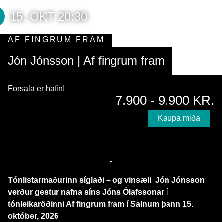
15. OKT 20:30
AF FINGRUM FRAM
Jón Jónsson | Af fingrum fram
Forsala er hafin!
7.900 - 9.900 KR.
Kaupa miða
Tónlistarmaðurinn síglaði – og vinsæli Jón Jónsson
verður gestur nafna síns Jóns Ólafssonar í
tónleikaröðinni Af fingrum fram í Salnum þann 15.
október, 2026