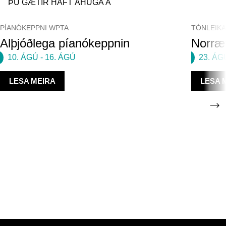
ÞÚ GÆTIR HAFT ÁHUGA Á
PÍANÓKEPPNI WPTA
TÓNLEIK
Alþjóðlega píanókeppnin
Norræn
10. ÁGÚ
-
16. ÁGÚ
23. ÁG
LESA MEIRA
LESA 