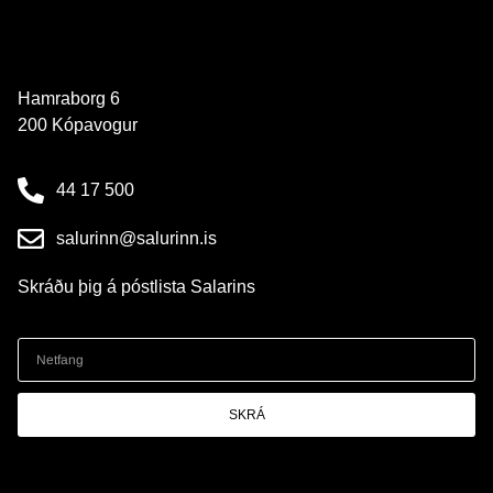
Hamraborg 6
200 Kópavogur
44 17 500
salurinn@salurinn.is
Skráðu þig á póstlista Salarins
SKRÁ