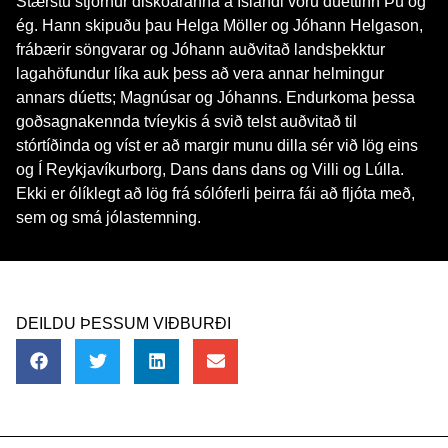
Stærstu stjörnur diskóáranna á Íslandi voru dúettinn Þú og
ég. Hann skipuðu þau Helga Möller og Jóhann Helgason,
frábærir söngvarar og Jóhann auðvitað landsþekktur
lagahöfundur líka auk þess að vera annar helmingur
annars dúetts; Magnúsar og Jóhanns. Endurkoma þessa
goðsagnakennda tvíeykis á svið telst auðvitað til
stórtíðinda og víst er að margir munu dilla sér við lög eins
og Í Reykjavíkurborg, Dans dans dans og Villi og Lúlla.
Ekki er ólíklegt að lög frá sólóferli þeirra fái að fljóta með,
sem og smá jólastemning.
DEILDU ÞESSUM VIÐBURÐI