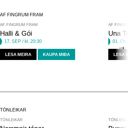
AF FINGRUM FRAM
AF FINGRUM FRAM
AF FING
Halli & Gói
Una To
17. SEP
/ kl. 20:30
01. OK
LESA MEIRA
KAUPA MIÐA
LESA 
TÓNLEIKAR
TÓNLEIKAR
TÓNLEIK