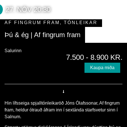
27. NÓV 20:30
AF FINGRUM FRAM
,
TÓNLEIKAR
Þú & ég | Af fingrum fram
Salurinn
7.500 - 8.900 KR.
Kaupa miða
Hin lífsseiga spjalltónleikaröð Jóns Ólafssonar, Af fingrum
fram, heldur ótrauð áfram inn í sextánda starfsvetur sinn í
Salnum.