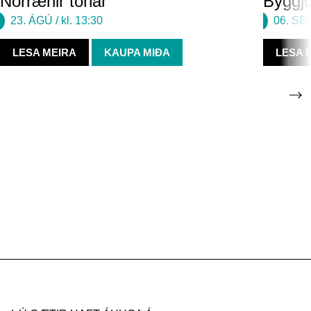
Norrænir tónar
Byggju
23. ÁGÚ
/ kl. 13:30
06. SE
LESA MEIRA
KAUPA MIÐA
LESA 