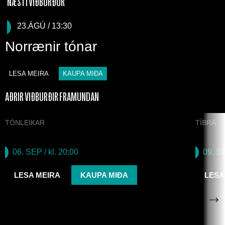
NÆSTI VIÐBURÐUR
23.ÁGÚ / 13:30
Norrænir tónar
LESA MEIRA
KAUPA MIÐA
AÐRIR VIÐBURÐIR FRAMUNDAN
TÓNLEIKAR
TÍBRÁ
Byggjum skóla í Síerra Leóne
Fall
06. SEP
/ kl. 20:00
09. S
LESA MEIRA
KAUPA MIÐA
LESA