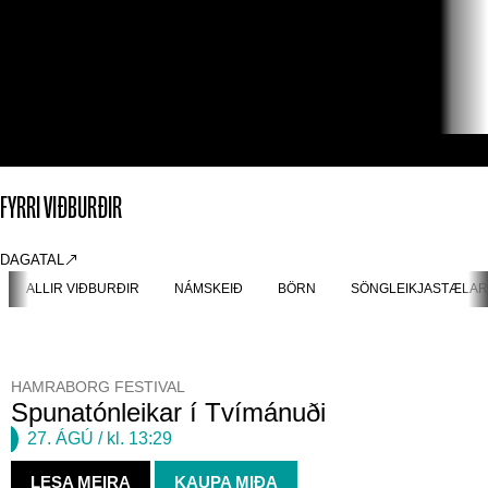
FYRRI VIÐBURÐIR
DAGATAL
ALLIR VIÐBURÐIR
NÁMSKEIÐ
BÖRN
SÖNGLEIKJASTÆLAR
HAMRABORG FESTIVAL
Spunatónleikar í Tvímánuði
27. ÁGÚ
/ kl. 13:29
LESA MEIRA
KAUPA MIÐA