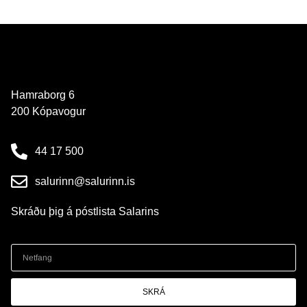
Hamraborg 6
200 Kópavogur
44 17 500
salurinn@salurinn.is
Skráðu þig á póstlista Salarins
SKRÁ