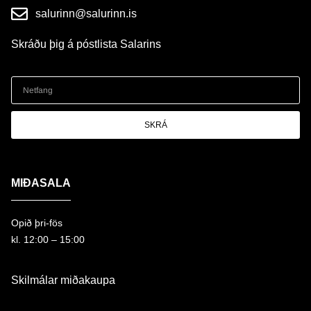
salurinn@salurinn.is
Skráðu þig á póstlista Salarins
SKRÁ
MIÐASALA
Opið þri-fös
kl. 12:00 – 15:00
Skilmálar miðakaupa