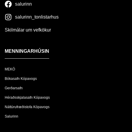
salurinn
salurinn_tonlistarhus
Skilmálar um vefkökur
MENNINGARHÚSIN
MEKÓ
Bókasafn Kópavogs
Gerðarsafn
Héraðsskjalasafn Kópavogs
Náttúrufræðistofa Kópavogs
Salurinn