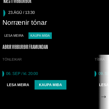
NÆSTI VIÐBURÐUR
23.ÁGÚ / 13:30
Norrænir tónar
LESA MEIRA
KAUPA MIÐA
AÐRIR VIÐBURÐIR FRAMUNDAN
TÓNLEIKAR
TÍBRÁ
Byggjum skóla í Síerra Leóne
Fall
06. SEP
/ kl. 20:00
09. S
LESA MEIRA
KAUPA MIÐA
LESA