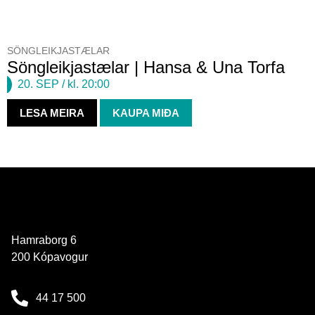
SÖNGLEIKJASTÆLAR
Söngleikjastælar | Hansa & Una Torfa
20. SEP
/ kl. 20:00
LESA MEIRA
KAUPA MIÐA
Hamraborg 6
200 Kópavogur
44 17 500