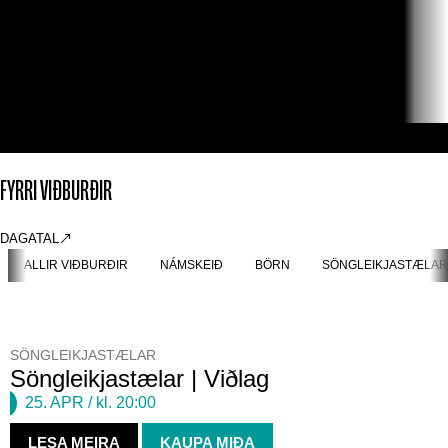
FYRRI VIÐBURÐIR
DAGATAL
ALLIR VIÐBURÐIR
NÁMSKEIÐ
BÖRN
SÖNGLEIKJASTÆLAR
SÖNGLEIKJASTÆLAR
Söngleikjastælar | Viðlag
25. APR
/ kl. 20:00
LESA MEIRA
KAUPA MIÐA