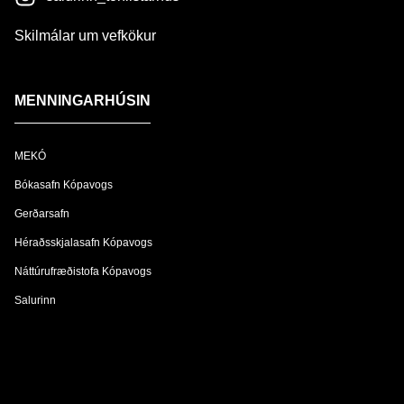
Skilmálar um vefkökur
MENNINGARHÚSIN
MEKÓ
Bókasafn Kópavogs
Gerðarsafn
Héraðsskjalasafn Kópavogs
Náttúrufræðistofa Kópavogs
Salurinn