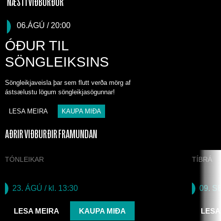
NÆSTI VIÐBURÐUR
06.ÁGÚ / 20:00
ÓÐUR TIL
SÖNGLEIKSINS
Söngleikjaveisla þar sem flutt verða mörg af
ástsælustu lögum söngleikjasögunnar!
LESA MEIRA
KAUPA MIÐA
AÐRIR VIÐBURÐIR FRAMUNDAN
TÓNLEIKAR
TÍBRÁ
Norrænir tónar
Fall
23. ÁGÚ
/ kl. 13:30
09. S
LESA MEIRA
KAUPA MIÐA
LESA