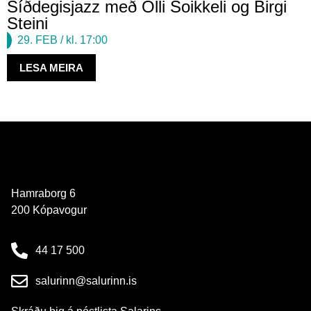
Síðdegisjazz með Olli Soikkeli og Birgi
Steini
29. FEB
/ kl. 17:00
LESA MEIRA
Hamraborg 6
200 Kópavogur
44 17 500
salurinn@salurinn.is