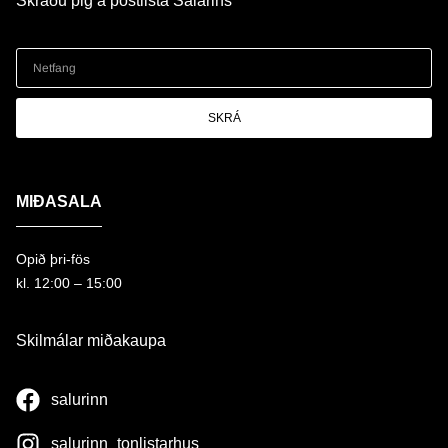
Skráðu þig á póstlista Salarins
SKRÁ
MIÐASALA
Opið þri-fös
kl. 12:00 – 15:00
Skilmálar miðakaupa
salurinn
salurinn_tonlistarhus