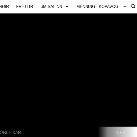
RÐIR
FRÉTTIR
UM SALINN
MENNING Í KÓPAVOGI
ÓNLEIKAR
TÍBRÁ