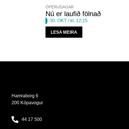
ÓPERUDAGAR
Nú er laufið fölnað
30. OKT
/ kl. 12:15
LESA MEIRA
Hamraborg 6
200 Kópavogur
44 17 500