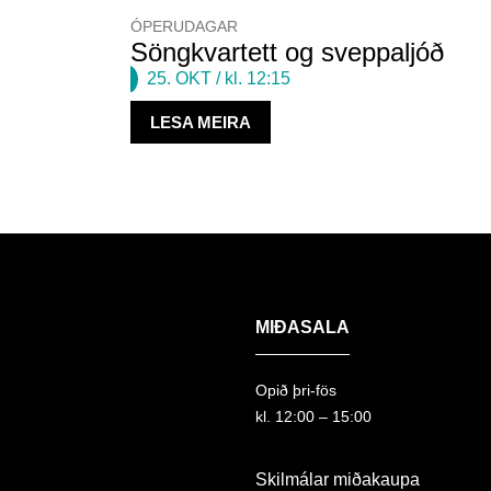
ÓPERUDAGAR
Söngkvartett og sveppaljóð
25. OKT
/ kl. 12:15
LESA MEIRA
MIÐASALA
Opið þri-fös
kl. 12:00 – 15:00
Skilmálar miðakaupa