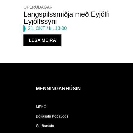
ÓPERUDAGAR
Langspilssmiðja með Eyjólfi
Eyjólfssyni
21. OKT
/ kl. 13:00
LESA MEIRA
MENNINGARHÚSIN
MEKÓ
Bókasafn Kópavogs
Gerðarsafn