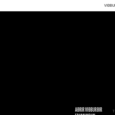
VIÐBU
AÐRIR VIÐBURÐIR
T