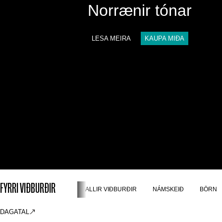
Norrænir tónar
LESA MEIRA
KAUPA MIÐA
FYRRI VIÐBURÐIR
ALLIR VIÐBURÐIR
NÁMSKEIÐ
BÖRN
DAGATAL