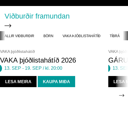
Viðburðir framundan
ALLIR VIÐBURÐIR
BÖRN
VAKA ÞJÓÐLISTAHÁTÍÐ
TÍBRÁ
VAKA þjóðlistahátíð
VAKA þjóðl
VAKA þjóðlistahátíð 2026
GÁRU
13. SEP
-
19. SEP
/ kl. 20:00
13. SE
LESA MEIRA
KAUPA MIÐA
LESA 