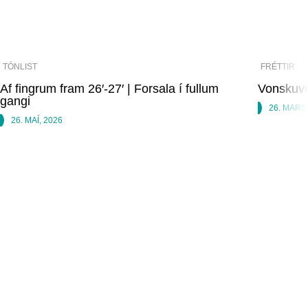
TÓNLIST
FRÉTTIR
Af fingrum fram 26′-27′ | Forsala í fullum
Vonskuve
gangi
26. MARS
26. MAÍ, 2026
TÍBRÁ
Tónleikaárið '26/'27