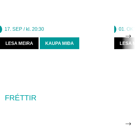
AF FINGRUM FRAM
AF FING
Halli & Gói
Una To
17. SEP
/ kl. 20:30
01. OK
LESA MEIRA
KAUPA MIÐA
LESA 
FRÉTTIR